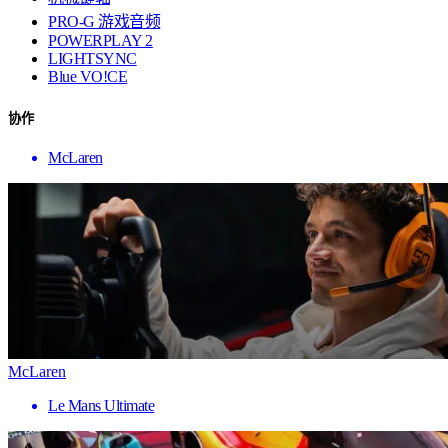
PRO-G 游戏音频
POWERPLAY 2
LIGHTSYNC
Blue VO!CE
协作
McLaren
McLaren
Le Mans Ultimate