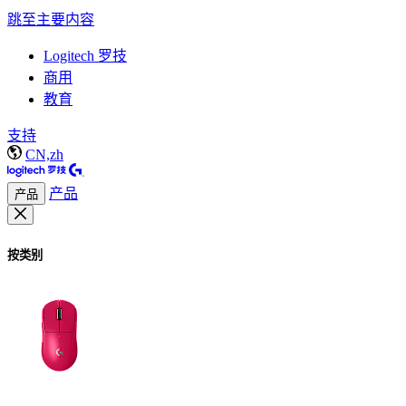
跳至主要内容
Logitech 罗技
商用
教育
支持
CN,zh
产品
产品
按类别