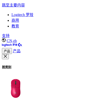
跳至主要内容
Logitech 罗技
商用
教育
支持
CN,zh
产品
产品
按类别