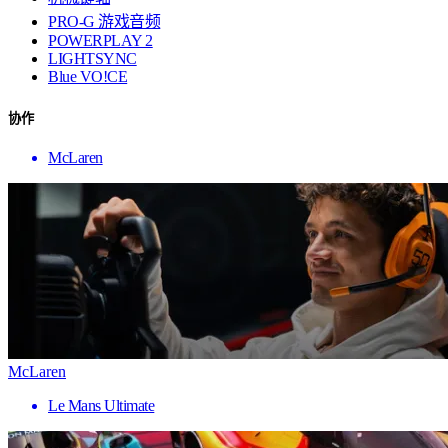
PRO-G 游戏音频
POWERPLAY 2
LIGHTSYNC
Blue VO!CE
协作
McLaren
McLaren
Le Mans Ultimate