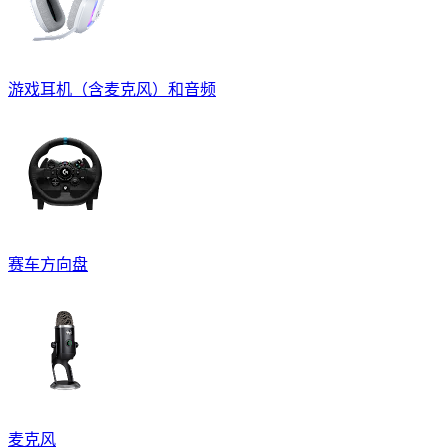
游戏耳机（含麦克风）和音频
赛车方向盘
麦克风