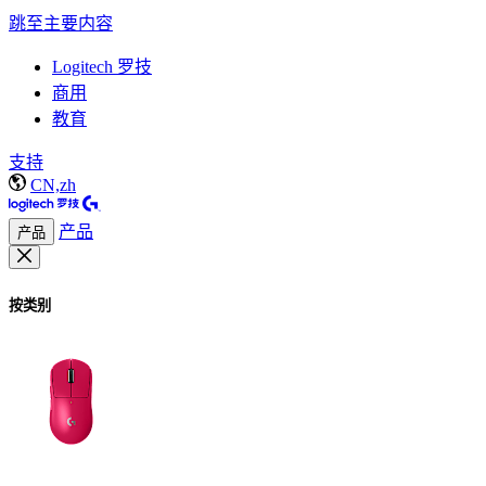
跳至主要内容
Logitech 罗技
商用
教育
支持
CN,zh
产品
产品
按类别