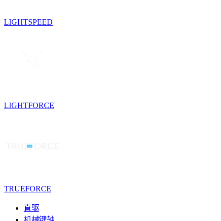
LIGHTSPEED
LIGHTFORCE
TRUEFORCE
直驱
机械键轴