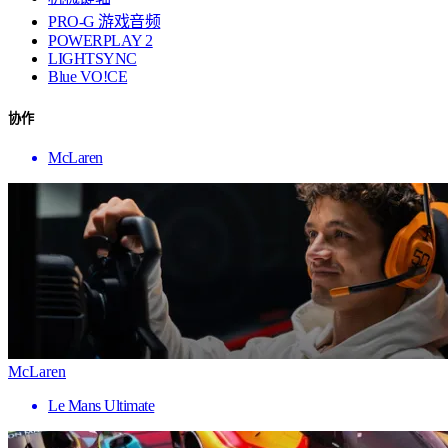
PRO-G 游戏音频
POWERPLAY 2
LIGHTSYNC
Blue VO!CE
协作
McLaren
McLaren
Le Mans Ultimate