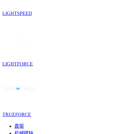
LIGHTSPEED
LIGHTFORCE
TRUEFORCE
直驱
机械键轴