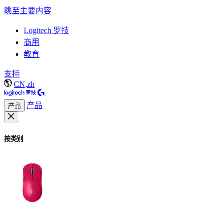
跳至主要内容
Logitech 罗技
商用
教育
支持
CN,zh
产品
产品
按类别