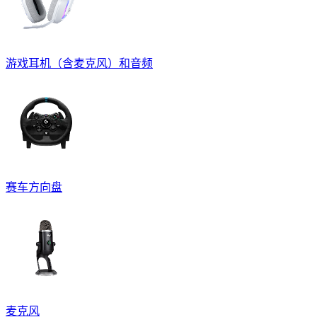
游戏耳机（含麦克风）和音频
赛车方向盘
麦克风