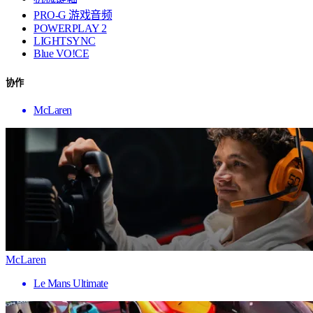
PRO-G 游戏音频
POWERPLAY 2
LIGHTSYNC
Blue VO!CE
协作
McLaren
McLaren
Le Mans Ultimate