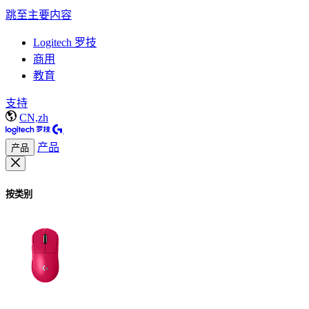
跳至主要内容
Logitech 罗技
商用
教育
支持
CN,zh
产品
产品
按类别