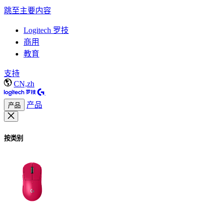
跳至主要内容
Logitech 罗技
商用
教育
支持
CN,zh
产品
产品
按类别