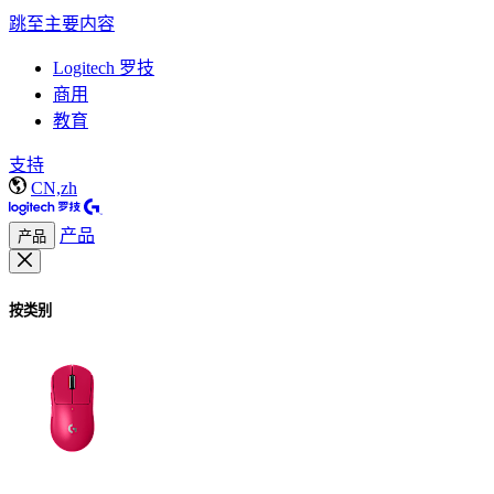
跳至主要内容
Logitech 罗技
商用
教育
支持
CN,zh
产品
产品
按类别