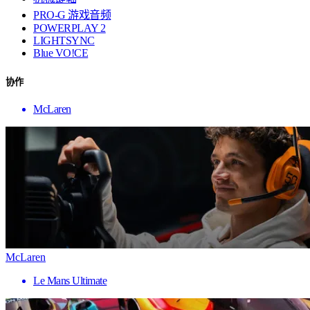
PRO-G 游戏音频
POWERPLAY 2
LIGHTSYNC
Blue VO!CE
协作
McLaren
McLaren
Le Mans Ultimate