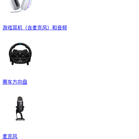
游戏耳机（含麦克风）和音频
赛车方向盘
麦克风