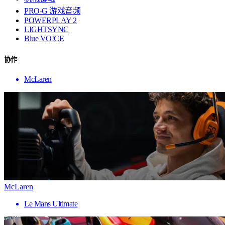
PRO-G 游戏音频
POWERPLAY 2
LIGHTSYNC
Blue VO!CE
协作
McLaren
McLaren
Le Mans Ultimate