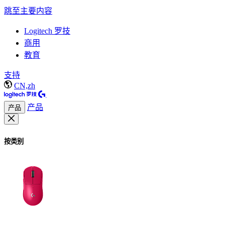
跳至主要内容
Logitech 罗技
商用
教育
支持
CN,zh
产品
产品
按类别