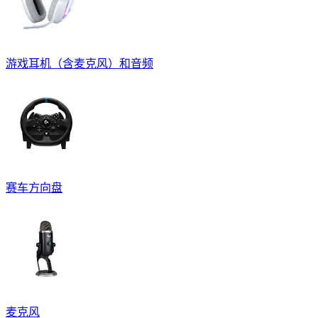
游戏耳机（含麦克风）和音频
赛车方向盘
麦克风