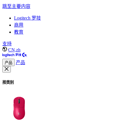
跳至主要内容
Logitech 罗技
商用
教育
支持
CN,zh
产品
产品
按类别