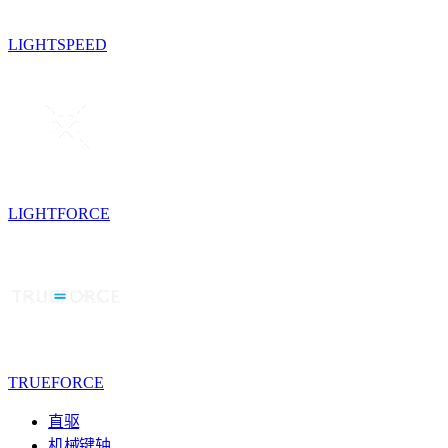
LIGHTSPEED
LIGHTFORCE
TRUEFORCE
直驱
机械键轴