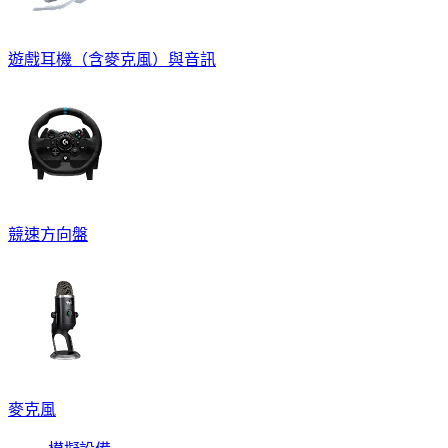
遊戲耳機（含麥克風）與音訊
競速方向盤
麥克風