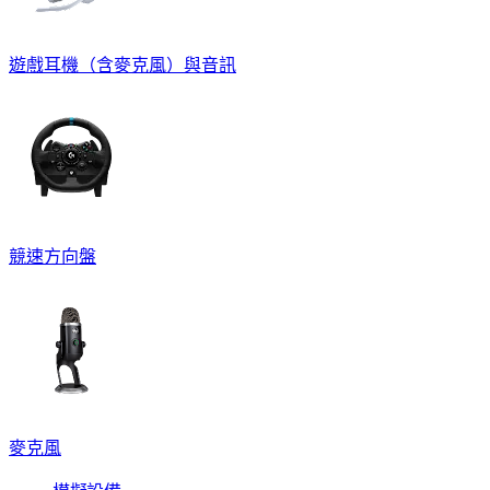
遊戲耳機（含麥克風）與音訊
競速方向盤
麥克風