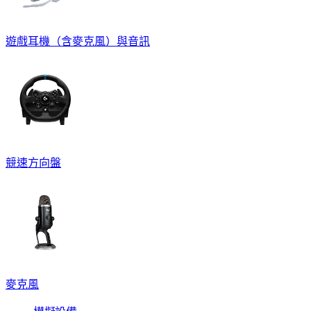
遊戲耳機（含麥克風）與音訊
競速方向盤
麥克風