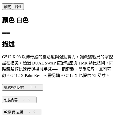
觸感
線性
顏色
白色
描述
G512 X 98 以傳奇般的靈活度與強勁實力，讓改變戰局的掌控
盡在指尖。透過 DUAL SWAP 按鍵軸座與 TMR 類比技術，同
時體驗類比速度與機械手感──一把鍵盤，雙重境界，無可匹
敵。G512 X Palm Rest 98 需另購。G512 X 也提供 75 尺寸。
規格與相容性
包裝內容
軟體 與 支援