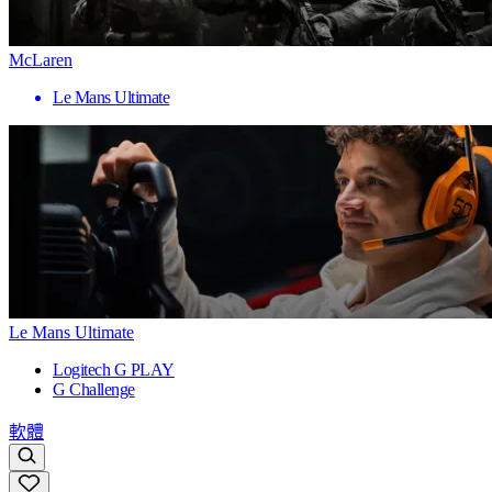
McLaren
Le Mans Ultimate
Le Mans Ultimate
Logitech G PLAY
G Challenge
軟體