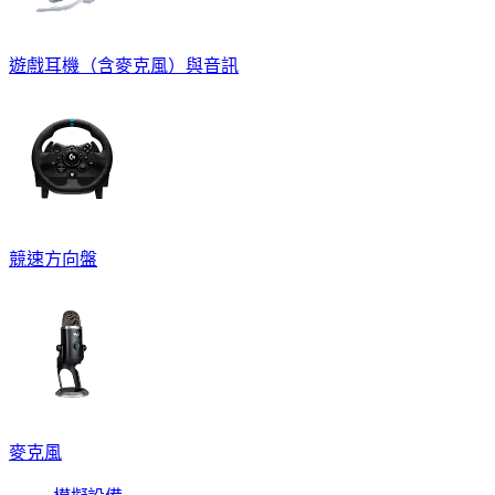
遊戲耳機（含麥克風）與音訊
競速方向盤
麥克風