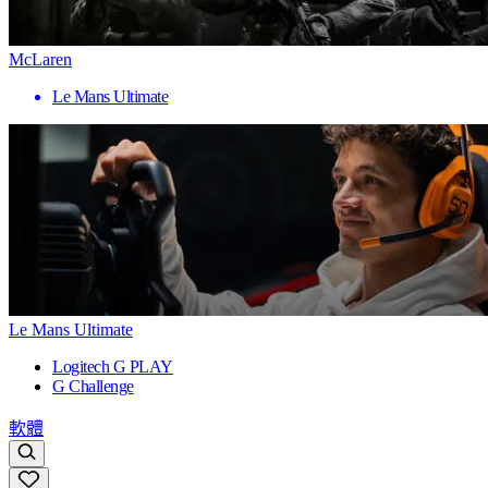
McLaren
Le Mans Ultimate
Le Mans Ultimate
Logitech G PLAY
G Challenge
軟體