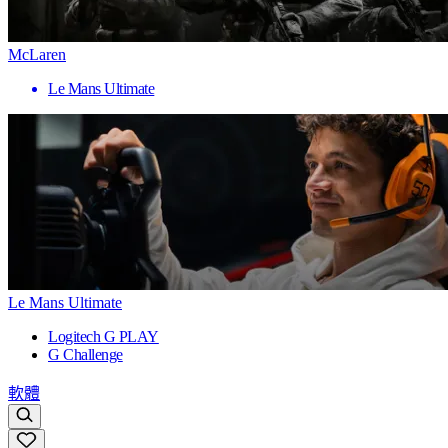
McLaren
Le Mans Ultimate
Le Mans Ultimate
Logitech G PLAY
G Challenge
軟體