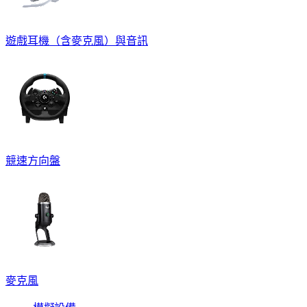
遊戲耳機（含麥克風）與音訊
競速方向盤
麥克風