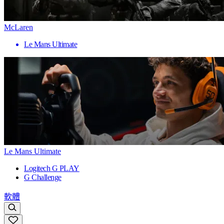
McLaren
Le Mans Ultimate
Le Mans Ultimate
Logitech G PLAY
G Challenge
軟體