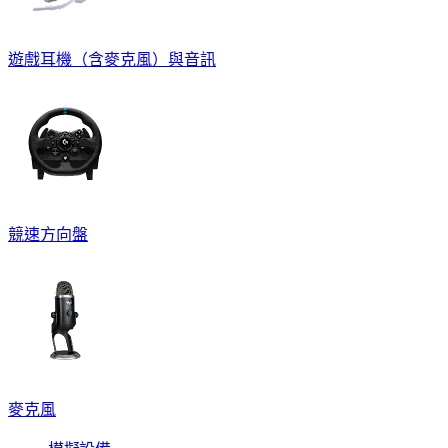
遊戲耳機（含麥克風）與音訊
競速方向盤
麥克風