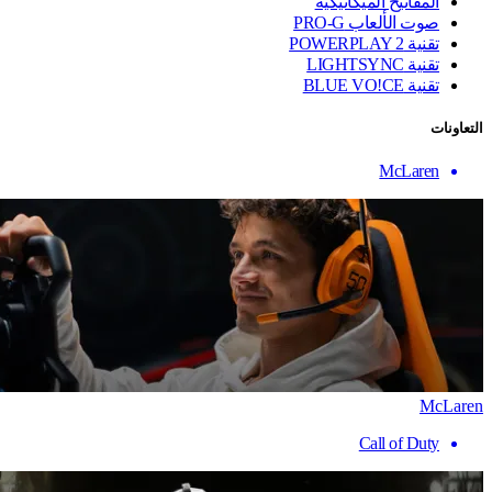
المفاتيح الميكانيكية
صوت الألعاب PRO-G
تقنية ‏POWERPLAY 2
تقنية LIGHTSYNC
تقنية BLUE VO!CE
التعاونات
McLaren
McLaren
Call of Duty