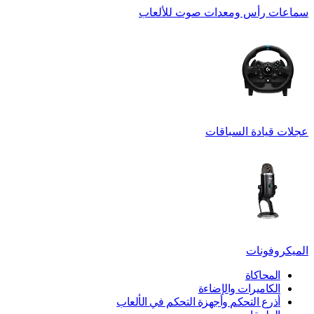
سماعات رأس ومعدات صوت للألعاب
عجلات قيادة السباقات
الميكروفونات
المحاكاة
الكاميرات والإضاءة
أذرع التحكم وأجهزة التحكم في الألعاب