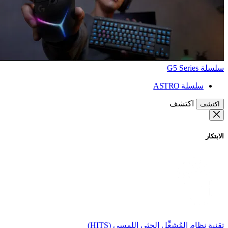
سلسلة G5 Series
سلسلة ASTRO
اكتشف
اكتشف
الابتكار
تقنية نظام المُشغِّل الحثي اللمسي (HITS)