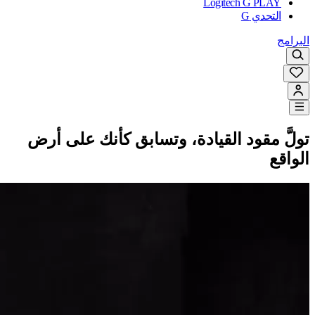
Logitech G PLAY
التحدي G
البرامج
تولَّ مقود القيادة،
وتسابق كأنك على أرض
الواقع