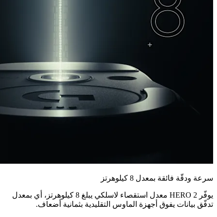
سرعة ودقّة فائقة بمعدل 8 كيلوهرتز
يوفّر HERO 2 معدل استقصاء لاسلكي يبلغ 8 كيلوهرتز، أي بمعدل
تدفّق بيانات يفوق أجهزة الماوس التقليدية بثمانية أضعاف.