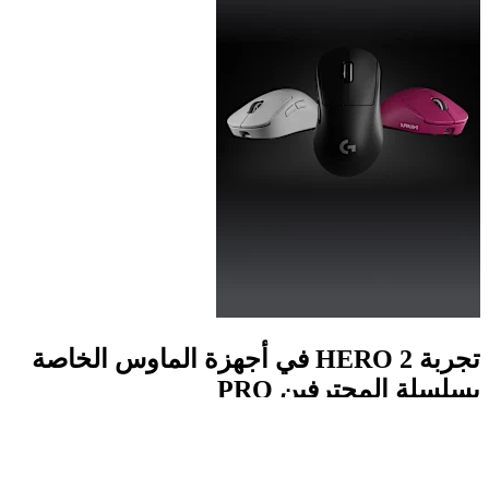
تجربة HERO 2 في أجهزة الماوس الخاصة
بسلسلة المحترفين PRO
اختبر دقة لم يسبق لها مثيل، واشعر بالقدرة البالغة 8. 8 كيلو هرتز
في معدل الاستقصاء - تسارع 88G - تتبع 888 IPS.