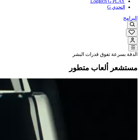
Logitech G PLAY
التحدي G
البرامج
الدقة بسرعة تفوق قدرات البشر
مستشعر ألعاب متطور