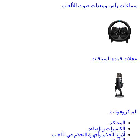
سماعات رأس ومعدات صوت للألعاب
عجلات قيادة السباقات
الميكروفونات
المحاكاة
الكاميرات والإضاءة
أذرع التحكم وأجهزة التحكم في الألعاب