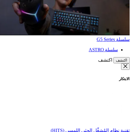
سلسلة G5 Series
سلسلة ASTRO
اكتشف
اكتشف
الابتكار
تقنية نظام المُشغِّل الحثي اللمسي (HITS)