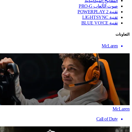
المفاتيح الميكانيكية
صوت الألعاب PRO-G
تقنية ‏POWERPLAY 2
تقنية LIGHTSYNC
تقنية BLUE VO!CE
التعاونات
McLaren
McLaren
Call of Duty