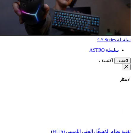
سلسلة G5 Series
سلسلة ASTRO
اكتشف
اكتشف
الابتكار
تقنية نظام المُشغِّل الحثي اللمسي (HITS)