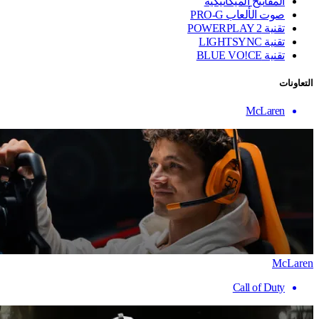
المفاتيح الميكانيكية
صوت الألعاب PRO-G
تقنية ‏POWERPLAY 2
تقنية LIGHTSYNC
تقنية BLUE VO!CE
التعاونات
McLaren
McLaren
Call of Duty