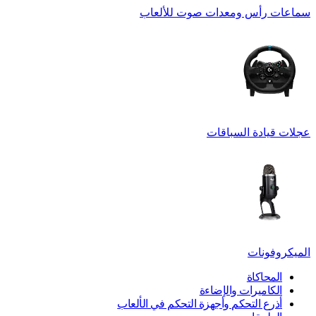
سماعات رأس ومعدات صوت للألعاب
عجلات قيادة السباقات
الميكروفونات
المحاكاة
الكاميرات والإضاءة
أذرع التحكم وأجهزة التحكم في الألعاب