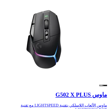
ماوس G502 X PLUS
ماوس الألعاب اللاسلكي بتقنية LIGHTSPEED مع تقنية