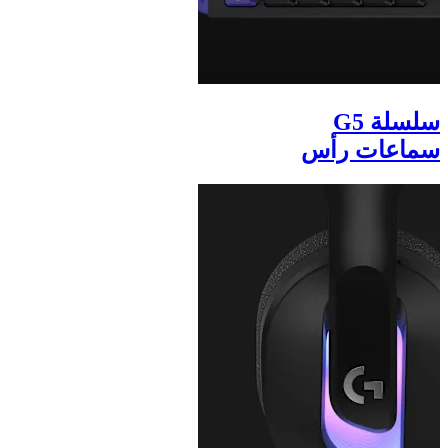
سلسلة G5
سماعات رأس