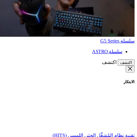
سلسلة G5 Series
سلسلة ASTRO
اكتشف
اكتشف
الابتكار
تقنية نظام المُشغِّل الحثي اللمسي (HITS)