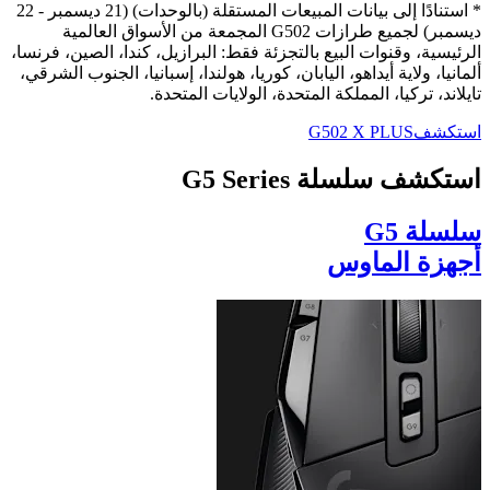
* استنادًا إلى بيانات المبيعات المستقلة (بالوحدات) (21 ديسمبر - 22
ديسمبر) لجميع طرازات ‏G502‏ المجمعة من الأسواق العالمية
الرئيسية، وقنوات البيع بالتجزئة فقط: البرازيل، كندا، الصين، فرنسا،
ألمانيا، ولاية أيداهو، اليابان، كوريا، هولندا، إسبانيا، الجنوب الشرقي،
تايلاند، تركيا، المملكة المتحدة، الولايات المتحدة.
استكشفG502 X PLUS‏
استكشف سلسلة G5 Series
سلسلة G5
أجهزة الماوس