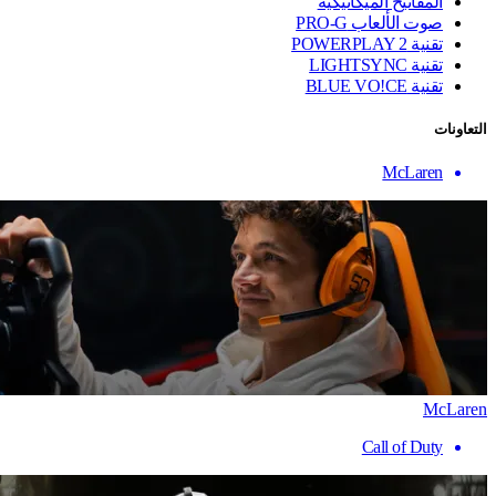
المفاتيح الميكانيكية
صوت الألعاب PRO-G
تقنية ‏POWERPLAY 2
تقنية LIGHTSYNC
تقنية BLUE VO!CE
التعاونات
McLaren
McLaren
Call of Duty