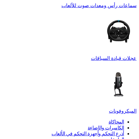
سماعات رأس ومعدات صوت للألعاب
عجلات قيادة السباقات
الميكروفونات
المحاكاة
الكاميرات والإضاءة
أذرع التحكم وأجهزة التحكم في الألعاب