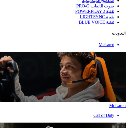
المفاتيح الميكانيكية
صوت الألعاب PRO-G
تقنية ‏POWERPLAY 2
تقنية LIGHTSYNC
تقنية BLUE VO!CE
التعاونات
McLaren
McLaren
Call of Duty