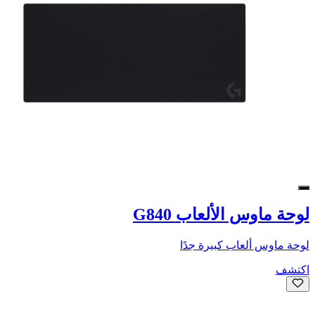
لوحة ماوس الألعاب G840
لوحة ماوس ألعاب كبيرة جدًا
اكتشف