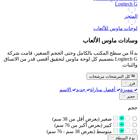
Logitech G
المتجر
لوحات ماوس للألعاب
وسادات ماوس الألعاب
بدءًا من سطح المكتب بالكامل وحتى الحجم الصغير، قامت شركة
Logitech G بتصميم كل لوحة ماوس لتحقيق أقصى قدر من الاتساق
والثبات.
كل المرشحات
مرشحات
فرز
مميزة
أفضل مباراة
جديد
الاسم
حجم
حجم
‫صغير (بعرض أقل من 38 سم)‬
‫كبير (بعرض أكبر من 76 سم)‬
‫متوسط (بعرض 38 سم - 76 سم)‬
نوع السطح