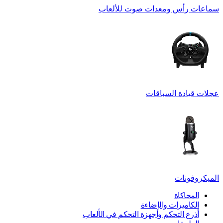
سماعات رأس ومعدات صوت للألعاب
عجلات قيادة السباقات
الميكروفونات
المحاكاة
الكاميرات والإضاءة
أذرع التحكم وأجهزة التحكم في الألعاب