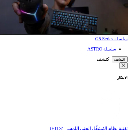
سلسلة G5 Series
سلسلة ASTRO
اكتشف
اكتشف
الابتكار
تقنية نظام المُشغِّل الحثي اللمسي (HITS)