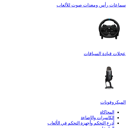
سماعات رأس ومعدات صوت للألعاب
عجلات قيادة السباقات
الميكروفونات
المحاكاة
الكاميرات والإضاءة
أذرع التحكم وأجهزة التحكم في الألعاب