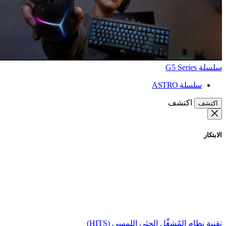
سلسلة G5 Series
سلسلة ASTRO
اكتشف
اكتشف
الابتكار
تقنية نظام المُشغِّل الحثي اللمسي (HITS)