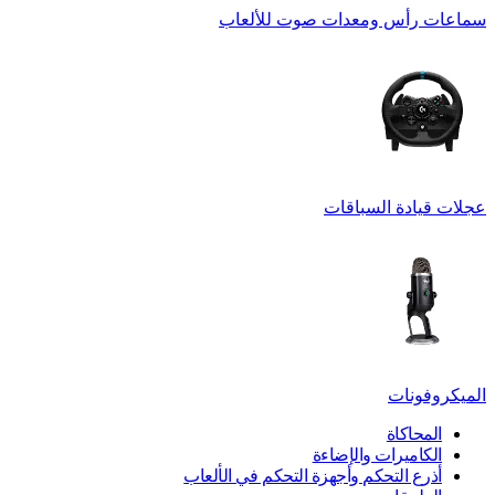
سماعات رأس ومعدات صوت للألعاب
عجلات قيادة السباقات
الميكروفونات
المحاكاة
الكاميرات والإضاءة
أذرع التحكم وأجهزة التحكم في الألعاب