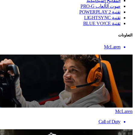
المفاتيح الميكانيكية
صوت الألعاب PRO-G
تقنية ‏POWERPLAY 2
تقنية LIGHTSYNC
تقنية BLUE VO!CE
التعاونات
McLaren
McLaren
Call of Duty