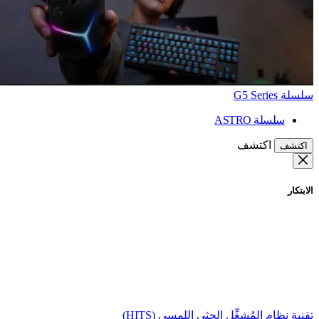
سلسلة G5 Series
سلسلة ASTRO
اكتشف
اكتشف
الابتكار
تقنية نظام المُشغِّل الحثي اللمسي (HITS)