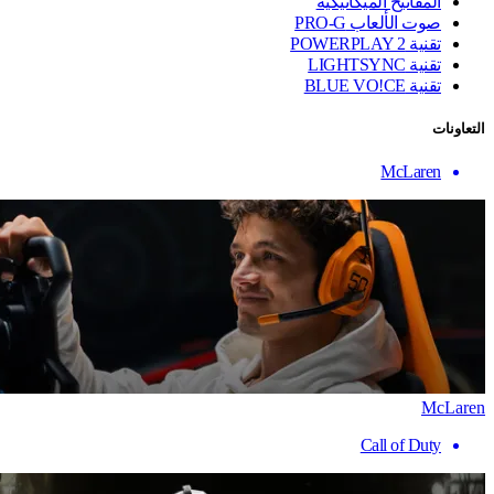
المفاتيح الميكانيكية
صوت الألعاب PRO-G
تقنية ‏POWERPLAY 2
تقنية LIGHTSYNC
تقنية BLUE VO!CE
التعاونات
McLaren
McLaren
Call of Duty