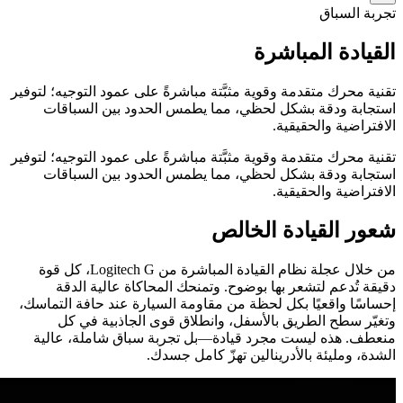
تجربة السباق
القيادة المباشرة
تقنية محرك متقدمة وقوية مثبَّتة مباشرةً على عمود التوجيه؛ لتوفير
استجابة ودقة بشكل لحظي، مما يطمس الحدود بين السباقات
الافتراضية والحقيقية.
تقنية محرك متقدمة وقوية مثبَّتة مباشرةً على عمود التوجيه؛ لتوفير
استجابة ودقة بشكل لحظي، مما يطمس الحدود بين السباقات
الافتراضية والحقيقية.
شعور القيادة الخالص
من خلال عجلة نظام القيادة المباشرة من Logitech G، كل قوة
دقيقة تُدعم لتشعر بها بوضوح. وتمنحك المحاكاة عالية الدقة
إحساسًا واقعيًا بكل لحظة من مقاومة السيارة عند حافة التماسك،
وتغيّر سطح الطريق بالأسفل، وانطلاق قوى الجاذبية في كل
منعطف. هذه ليست مجرد قيادة—بل تجربة سباق شاملة، عالية
الشدة، ومليئة بالأدرينالين تهزّ كامل جسدك.