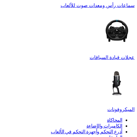
سماعات رأس ومعدات صوت للألعاب
عجلات قيادة السباقات
الميكروفونات
المحاكاة
الكاميرات والإضاءة
أذرع التحكم وأجهزة التحكم في الألعاب