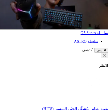
سلسلة G5 Series
سلسلة ASTRO
اكتشف
اكتشف
الابتكار
تقنية نظام المُشغِّل الحثي اللمسي (HITS)