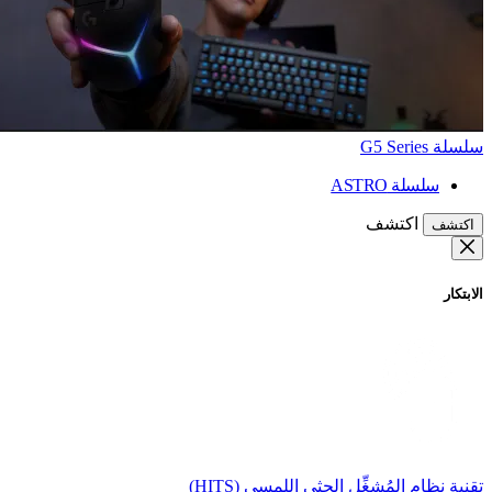
سلسلة G5 Series
سلسلة ASTRO
اكتشف
اكتشف
الابتكار
تقنية نظام المُشغِّل الحثي اللمسي (HITS)