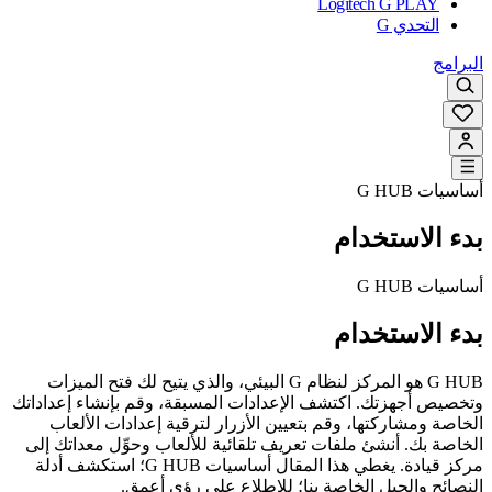
Logitech G PLAY
التحدي G
البرامج
أساسيات G HUB
بدء الاستخدام
أساسيات G HUB
بدء الاستخدام
G HUB هو المركز لنظام G البيئي، والذي يتيح لك فتح الميزات
وتخصيص أجهزتك. اكتشف الإعدادات المسبقة، وقم بإنشاء إعداداتك
الخاصة ومشاركتها، وقم بتعيين الأزرار لترقية إعدادات الألعاب
الخاصة بك. أنشئ ملفات تعريف تلقائية للألعاب وحوِّل معداتك إلى
مركز قيادة. يغطي هذا المقال أساسيات G HUB؛ استكشف أدلة
النصائح والحيل الخاصة بنا؛ للاطلاع على رؤى أعمق.