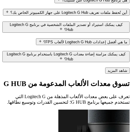
هل برنامج Logitech G Hub آمن للتثبيت؟
أين تُحفظ ملفات تعريف Logitech G Hub على جهاز الكمبيوتر الخاص بك؟
كيف يمكنك استيراد أو تصدير الملفات الشخصية في برنامج Logitech G
Hub؟
ما هي أفضل إعدادات Logitech G Hub لألعاب FPS؟
كيف يمكنك مزامنة إضاءة معدات Logitech G باستخدام برنامج Logitech G
Hub؟
شاهد المزيد
تسوق معدات الألعاب المدعومة من G HUB
تعرف على بعض معدات الألعاب المذهلة من Logitech G التي
تستخدم جميعها برنامج G HUB؛ لتحسين القدرات وتوسيع نطاقها.