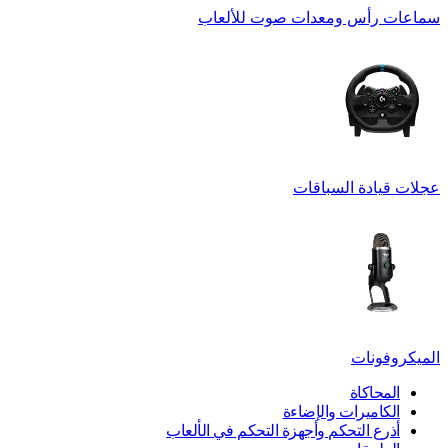
سماعات رأس ومعدات صوت للألعاب
عجلات قيادة السباقات
الميكروفونات
المحاكاة
الكاميرات والإضاءة
أذرع التحكم وأجهزة التحكم في الألعاب