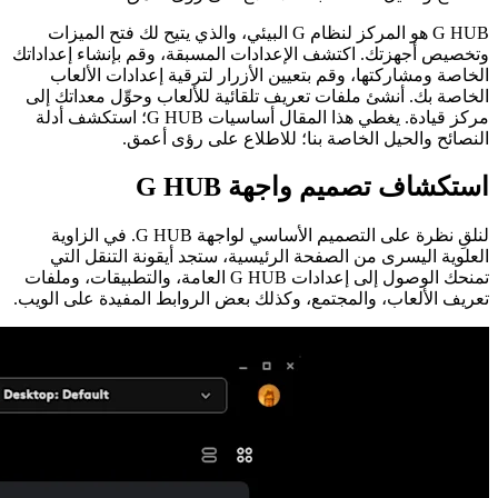
G HUB هو المركز لنظام G البيئي، والذي يتيح لك فتح الميزات
وتخصيص أجهزتك. اكتشف الإعدادات المسبقة، وقم بإنشاء إعداداتك
الخاصة ومشاركتها، وقم بتعيين الأزرار لترقية إعدادات الألعاب
الخاصة بك. أنشئ ملفات تعريف تلقائية للألعاب وحوِّل معداتك إلى
مركز قيادة. يغطي هذا المقال أساسيات G HUB؛ استكشف أدلة
النصائح والحيل الخاصة بنا؛ للاطلاع على رؤى أعمق.
استكشاف تصميم واجهة G HUB
لنلقِ نظرة على التصميم الأساسي لواجهة G HUB. في الزاوية
العلوية اليسرى من الصفحة الرئيسية، ستجد أيقونة التنقل التي
تمنحك الوصول إلى إعدادات G HUB العامة، والتطبيقات، وملفات
تعريف الألعاب، والمجتمع، وكذلك بعض الروابط المفيدة على الويب.