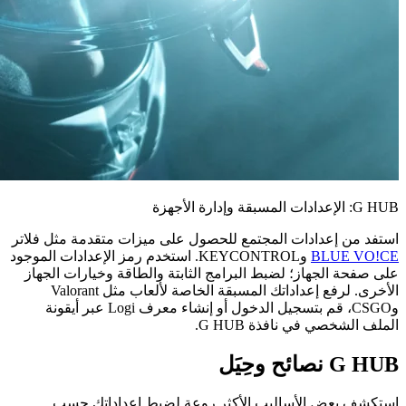
G HUB: الإعدادات المسبقة وإدارة الأجهزة
استفد من إعدادات المجتمع للحصول على ميزات متقدمة مثل فلاتر
BLUE VO!CE
وKEYCONTROL. استخدم رمز الإعدادات الموجود
على صفحة الجهاز؛ لضبط البرامج الثابتة والطاقة وخيارات الجهاز
الأخرى. لرفع إعداداتك المسبقة الخاصة لألعاب مثل Valorant
وCSGO، قم بتسجيل الدخول أو إنشاء معرف Logi عبر أيقونة
الملف الشخصي في نافذة G HUB.
G HUB
نصائح وحِيَل
استكشف بعض الأساليب الأكثر روعة لضبط إعداداتك حسب