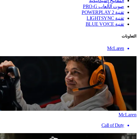
المفاتيح الميكانيكية
صوت الألعاب PRO-G
تقنية ‏POWERPLAY 2
تقنية LIGHTSYNC
تقنية BLUE VO!CE
التعاونات
McLaren
McLaren
Call of Duty