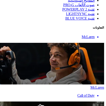
المفاتيح الميكانيكية
صوت الألعاب PRO-G
تقنية ‏POWERPLAY 2
تقنية LIGHTSYNC
تقنية BLUE VO!CE
التعاونات
McLaren
McLaren
Call of Duty