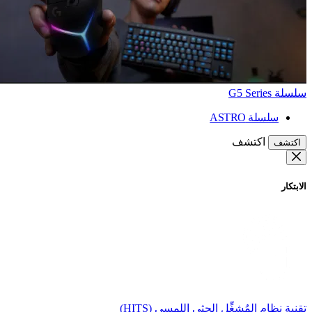
سلسلة G5 Series
سلسلة ASTRO
اكتشف
اكتشف
الابتكار
تقنية نظام المُشغِّل الحثي اللمسي (HITS)