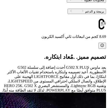
محتويات العبوة
برمجة و الدعم
8.69
8.69 كجم من انبعاثات ثاني أكسيد الكربون
تصميم مميز. .مُعاد ابتكاره.
يعد ماوس G502 X PLUS أحدث إضافة إلى سلسلة G502
الأسطورية. أُعيد تصميمه وابتكاره باستخدام تقنيات الألعاب الأكثر
ابتكارًا، بما في ذلك أول مفاتيح LIGHTFORCE الهجينة على
الإطلاق، واتصال لاسلكي احترافي المستوى من LIGHTSPEED،
وتقنية Lightsync RGB، والمستشعر البصري HERO 25K. G502 X
PLUS متوافق أيضًا مع POWERPLAY، لذلك لا تنفد الطاقة منه أبدًا.