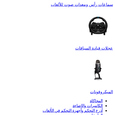
سماعات رأس ومعدات صوت للألعاب
عجلات قيادة السباقات
الميكروفونات
المحاكاة
الكاميرات والإضاءة
أذرع التحكم وأجهزة التحكم في الألعاب