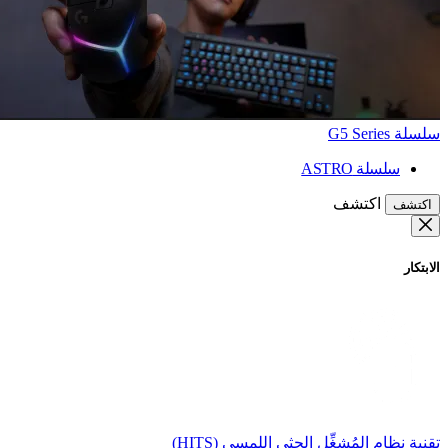
سلسلة G5 Series
سلسلة ASTRO
اكتشف
اكتشف
الابتكار
تقنية نظام المُشغِّل الحثي اللمسي (HITS)