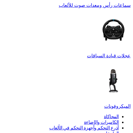
سماعات رأس ومعدات صوت للألعاب
عجلات قيادة السباقات
الميكروفونات
المحاكاة
الكاميرات والإضاءة
أذرع التحكم وأجهزة التحكم في الألعاب