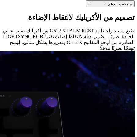
برمجة و الدعم
تصميم من الأكريليك لالتقاط الإضاءة
صُنع مسند راحة اليد G512 X PALM REST من أكريليك صلب عالي
الجودة بصريًا، وصُمم بدقة لالتقاط إضاءة تقنية LIGHTSYNC RGB
الصادرة من لوحة المفاتيح G512 X وتعزيزها بشكل مثالي، ليمنح
توهجًا بصريًا مذهلًا.