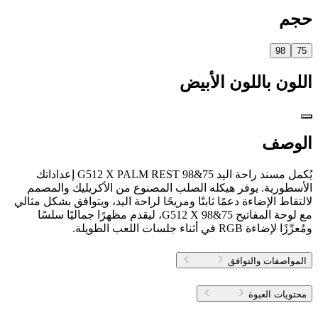
حجم
98
75
اللون
باللون الأبيض
الوصف
يُكمل مسند راحة اليد G512 X PALM REST 98&75 إعداداتك
الأسطورية. يوفر هيكله الصلب المصنوع من الأكريليك والمصمم
لالتقاط الإضاءة دعمًا ثابتًا ومريحًا لراحة اليد، ويتوافق بشكل مثالي
مع لوحة المفاتيح G512 X 98&75، ليقدم مظهرًا جماليًا سلسًا
ومُعزّزًا لإضاءة RGB في أثناء جلسات اللعب الطويلة.
المواصفات والتوافق
محتويات العبوة