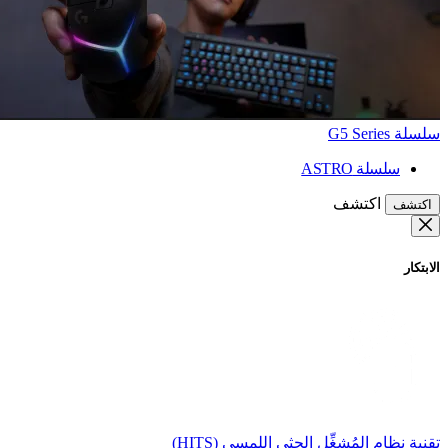
سلسلة G5 Series
سلسلة ASTRO
اكتشف
اكتشف
الابتكار
تقنية نظام المُشغِّل الحثي اللمسي (HITS)