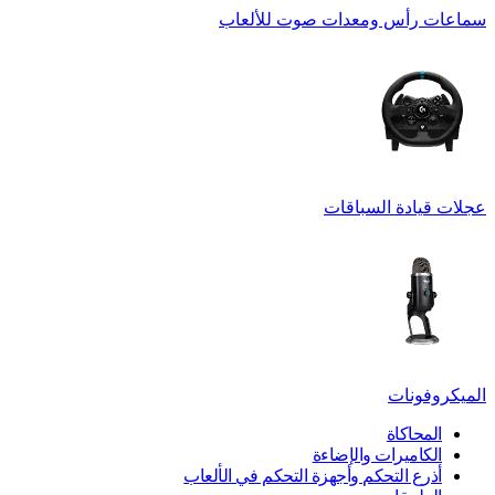
سماعات رأس ومعدات صوت للألعاب
عجلات قيادة السباقات
الميكروفونات
المحاكاة
الكاميرات والإضاءة
أذرع التحكم وأجهزة التحكم في الألعاب