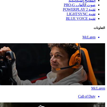
المفاتيح الميكانيكية
صوت الألعاب PRO-G
تقنية ‏POWERPLAY 2
تقنية LIGHTSYNC
تقنية BLUE VO!CE
التعاونات
McLaren
McLaren
Call of Duty