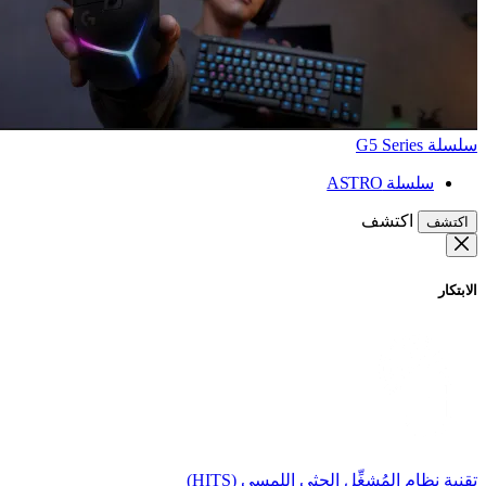
سلسلة G5 Series
سلسلة ASTRO
اكتشف
اكتشف
الابتكار
تقنية نظام المُشغِّل الحثي اللمسي (HITS)