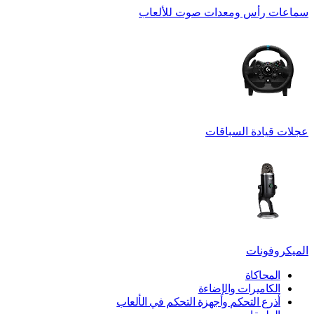
سماعات رأس ومعدات صوت للألعاب
عجلات قيادة السباقات
الميكروفونات
المحاكاة
الكاميرات والإضاءة
أذرع التحكم وأجهزة التحكم في الألعاب