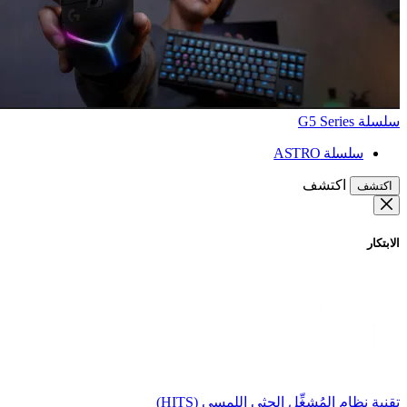
سلسلة G5 Series
سلسلة ASTRO
اكتشف
اكتشف
الابتكار
تقنية نظام المُشغِّل الحثي اللمسي (HITS)