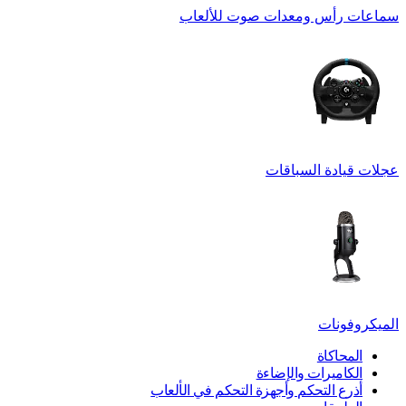
سماعات رأس ومعدات صوت للألعاب
عجلات قيادة السباقات
الميكروفونات
المحاكاة
الكاميرات والإضاءة
أذرع التحكم وأجهزة التحكم في الألعاب