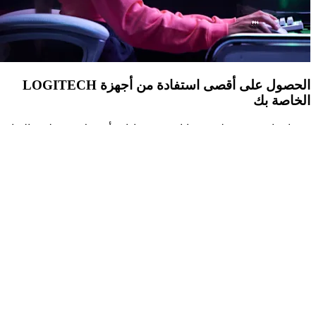
الحصول على أقصى استفادة من أجهزة LOGITECH
الخاصة بك
قم بإنشاء Logi ID لفتح مزايا حصرية وإدارة أجهزتك بسهولة، والبقاء
مطلعًا على أحدث الأخبار من Logitech G & Logitech.