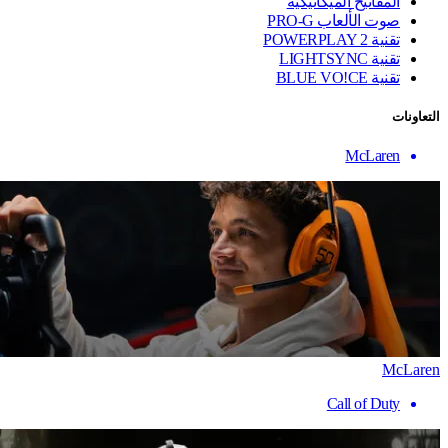
المفاتيح الميكانيكية
صوت الألعاب PRO-G
تقنية ‏POWERPLAY 2
تقنية LIGHTSYNC
تقنية BLUE VO!CE
التعاونات
McLaren
McLaren
Call of Duty