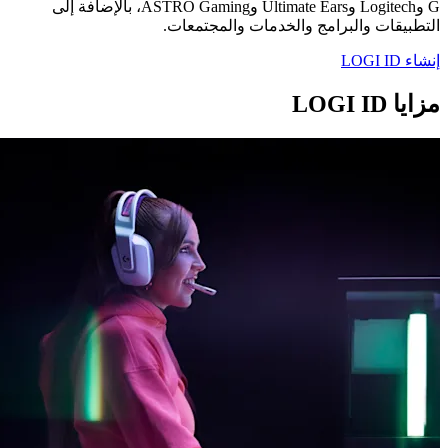
G وLogitech وUltimate Ears وASTRO Gaming، بالإضافة إلى
التطبيقات والبرامج والخدمات والمجتمعات.
إنشاء LOGI ID
مزايا LOGI ID