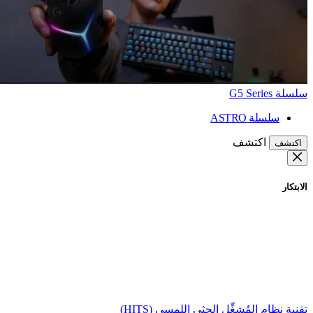
سلسلة G5 Series
سلسلة ASTRO
اكتشف
اكتشف
الابتكار
تقنية نظام المُشغِّل الحثي اللمسي (HITS)