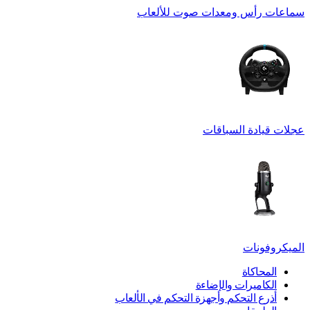
سماعات رأس ومعدات صوت للألعاب
عجلات قيادة السباقات
الميكروفونات
المحاكاة
الكاميرات والإضاءة
أذرع التحكم وأجهزة التحكم في الألعاب