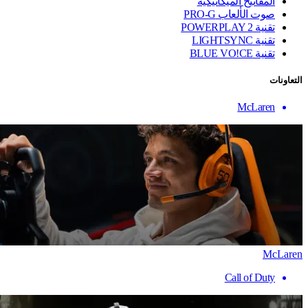
المفاتيح الميكانيكية
صوت الألعاب PRO-G
تقنية ‏POWERPLAY 2
تقنية LIGHTSYNC
تقنية BLUE VO!CE
التعاونات
McLaren
McLaren
Call of Duty