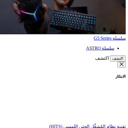
سلسلة G5 Series
سلسلة ASTRO
اكتشف
اكتشف
الابتكار
تقنية نظام المُشغِّل الحثي اللمسي (HITS)