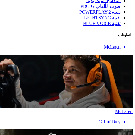
المفاتيح الميكانيكية
صوت الألعاب PRO-G
تقنية ‏POWERPLAY 2
تقنية LIGHTSYNC
تقنية BLUE VO!CE
التعاونات
McLaren
McLaren
Call of Duty