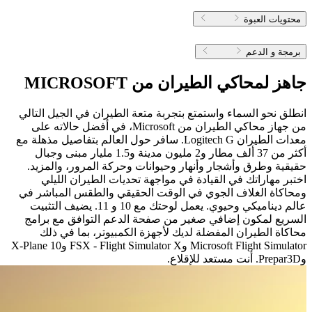
محتويات العبوة
برمجة و الدعم
جاهز لمحاكي الطيران من ‎MICROSOFT‏
انطلق نحو السماء واستمتع بتجربة متعة الطيران في الجيل التالي
من جهاز محاكي الطيران من ‎Microsoft‏، في أفضل حالاته على
معدات الطيران ‎Logitech G‏. سافر حول العالم بتفاصيل مذهلة مع
أكثر من 37 ألف مطار و2 مليون مدينة و1.5 مليار مبنى وجبال
حقيقية وطرق وأشجار وأنهار وحيوانات وحركة المرور، والمزيد.
اختبر مهاراتك في القيادة في مواجهة تحديات الطيران الليلي
ومحاكاة الغلاف الجوي في الوقت الحقيقي والطقس المباشر في
عالم ديناميكي وحيوي. يعمل لوحتك مع 10 و 11. يضيف التثبيت
السريع لمكون إضافي صغير من صفحة الدعم التوافق مع برامج
محاكاة الطيران المفضلة لديك لأجهزة الكمبيوتر، بما في ذلك
Microsoft Flight Simulator وFSX - Flight Simulator X وX-Plane 10
وPrepar3D. أنت مستعد للإقلاع.