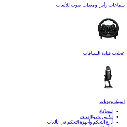
سماعات رأس ومعدات صوت للألعاب
عجلات قيادة السباقات
الميكروفونات
المحاكاة
الكاميرات والإضاءة
أذرع التحكم وأجهزة التحكم في الألعاب