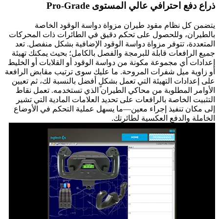
ذراع دفع احترافي عالي المستوى Pro-Grade
يتضمن كل نظام مقود طيران مزواة دواسة الوقود الخاصة
بالطيران، وللحصول على تحكم دقيق في الطائرات ذات المحركات
المتعددة، تتوفر مزواة دواسة الوقود الإضافية بشكل منفصل. تعد
جميع الرافعات قابلة للبرمجة والفصل بالكامل؛ بحيث يمكنك تهيئة
إعدادات أي مجموعة مكونة من دواسة الوقود أو القلابات أو الخليط
أو زاوية ميل شفرات المروحة. ما عليك سوى ترتيب مقابض الرافعة
على إعدادات التهيئة التي تعمل بشكلٍ أفضل بالنسبة لك، ثم تعيين
الأوامر المطلوبة من محاكي الطيران الذي تستخدمه. تعمل نقاط
التثبيت الخاصة بالرافعات على تحديد العلامات المادية التي تشير
إلى مكان تنفيذ إجراء معين—ما يسهل عملية التحكم في الأوضاع
الخاملة والدفع العكسية لطائرتك.