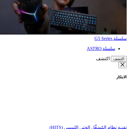
سلسلة G5 Series
سلسلة ASTRO
اكتشف
اكتشف
الابتكار
تقنية نظام المُشغِّل الحثي اللمسي (HITS)