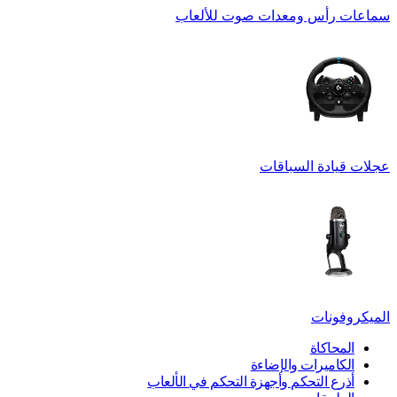
سماعات رأس ومعدات صوت للألعاب
عجلات قيادة السباقات
الميكروفونات
المحاكاة
الكاميرات والإضاءة
أذرع التحكم وأجهزة التحكم في الألعاب