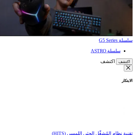
سلسلة G5 Series
سلسلة ASTRO
اكتشف
اكتشف
الابتكار
تقنية نظام المُشغِّل الحثي اللمسي (HITS)