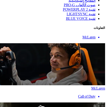
المفاتيح الميكانيكية
صوت الألعاب PRO-G
تقنية ‏POWERPLAY 2
تقنية LIGHTSYNC
تقنية BLUE VO!CE
التعاونات
McLaren
McLaren
Call of Duty