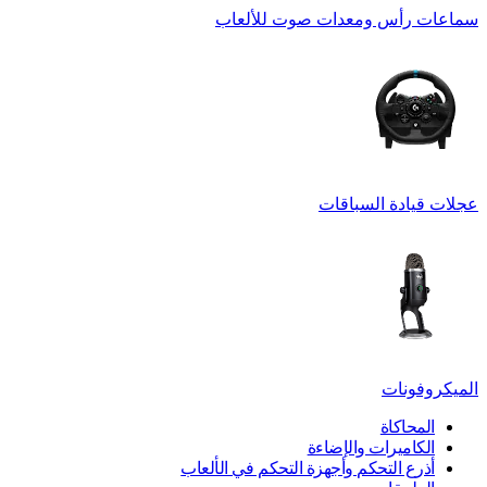
سماعات رأس ومعدات صوت للألعاب
عجلات قيادة السباقات
الميكروفونات
المحاكاة
الكاميرات والإضاءة
أذرع التحكم وأجهزة التحكم في الألعاب