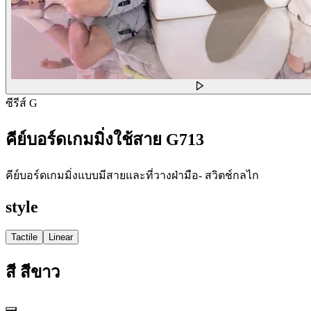
ซีรีส์ G
คีย์บอร์ดเกมมิ่งใช้สาย G713
คีย์บอร์ดเกมมิ่งแบบมีสายและที่วางฝ่ามือ- สวิตช์กลไก
style
Tactile
Linear
สี
สีขาว