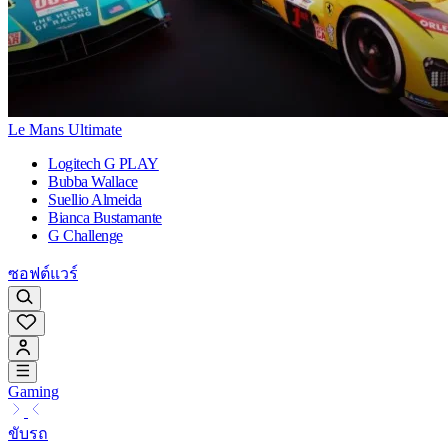
Le Mans Ultimate
Logitech G PLAY
Bubba Wallace
Suellio Almeida
Bianca Bustamante
G Challenge
ซอฟต์แวร์
Gaming
ขับรถ