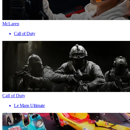
McLaren
Call of Duty
Call of Duty
Le Mans Ultimate