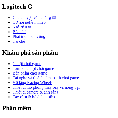
Logitech G
Câu chuyện của chúng tôi
Cơ hội nghề nghiệp
Nhà đầu tư
Báo chí
Phát triển bền vững
Tái chế
Khám phá sản phẩm
Chuột chơi game
Tấm lót chuột chơi game
Bàn phím chơi game
Tai nghe và thiết bị âm thanh chơi game
Vô lăng Racing Wheels
Thiết bị mô phỏng máy bay và nông trại
Thiết bị camera & ánh sáng
Tay cầm & bộ điều khiển
Phần mềm