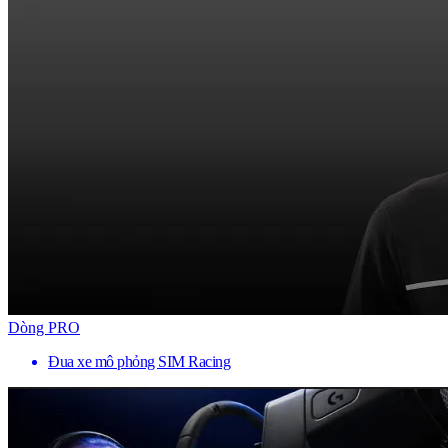
Dòng PRO
Đua xe mô phỏng SIM Racing