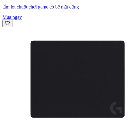
tấm lót chuột chơi game có bề mặt cứng
Mua ngay