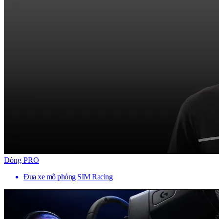
Dòng PRO
Đua xe mô phỏng SIM Racing