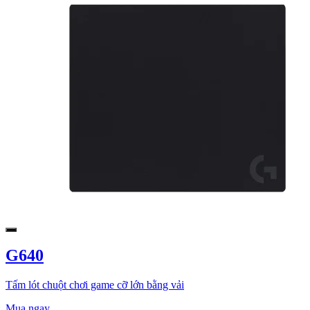
G640
Tấm lót chuột chơi game cỡ lớn bằng vải
Mua ngay