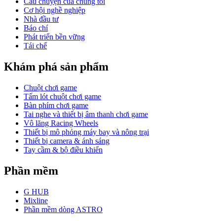
Câu chuyện của chúng tôi
Cơ hội nghề nghiệp
Nhà đầu tư
Báo chí
Phát triển bền vững
Tái chế
Khám phá sản phẩm
Chuột chơi game
Tấm lót chuột chơi game
Bàn phím chơi game
Tai nghe và thiết bị âm thanh chơi game
Vô lăng Racing Wheels
Thiết bị mô phỏng máy bay và nông trại
Thiết bị camera & ánh sáng
Tay cầm & bộ điều khiển
Phần mềm
G HUB
Mixline
Phần mềm dòng ASTRO