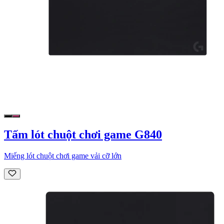
Tấm lót chuột chơi game G840
Miếng lót chuột chơi game vải cỡ lớn