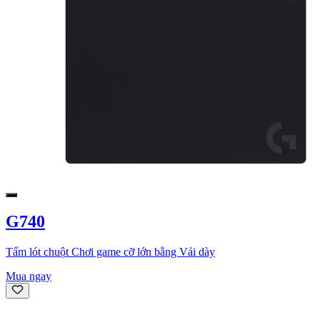
G740
Tấm lót chuột Chơi game cỡ lớn bằng Vải dày
Mua ngay