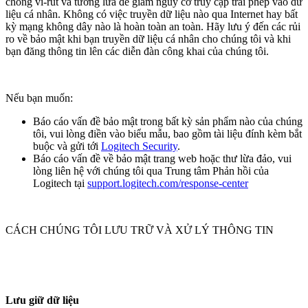
chống vi-rút và tường lửa để giảm nguy cơ truy cập trái phép vào dữ
liệu cá nhân. Không có việc truyền dữ liệu nào qua Internet hay bất
kỳ mạng không dây nào là hoàn toàn an toàn. Hãy lưu ý đến các rủi
ro về bảo mật khi bạn truyền dữ liệu cá nhân cho chúng tôi và khi
bạn đăng thông tin lên các diễn đàn công khai của chúng tôi.
Nếu bạn muốn:
Báo cáo vấn đề bảo mật trong bất kỳ sản phẩm nào của chúng
tôi, vui lòng điền vào biểu mẫu, bao gồm tài liệu đính kèm bắt
buộc và gửi tới
Logitech Security
.
Báo cáo vấn đề về bảo mật trang web hoặc thư lừa đảo, vui
lòng liên hệ với chúng tôi qua Trung tâm Phản hồi của
Logitech tại
support.logitech.com/response-center
CÁCH CHÚNG TÔI LƯU TRỮ VÀ XỬ LÝ THÔNG TIN
Lưu giữ dữ liệu