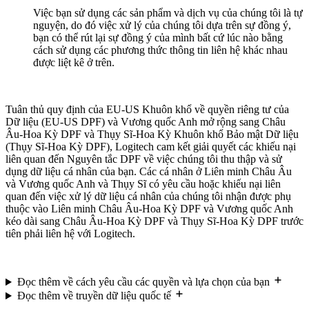
Việc bạn sử dụng các sản phẩm và dịch vụ của chúng tôi là tự
nguyện, do đó việc xử lý của chúng tôi dựa trên sự đồng ý,
bạn có thể rút lại sự đồng ý của mình bất cứ lúc nào bằng
cách sử dụng các phương thức thông tin liên hệ khác nhau
được liệt kê ở trên.
Tuân thủ quy định của EU-US Khuôn khổ về quyền riêng tư của
Dữ liệu (EU-US DPF) và Vương quốc Anh mở rộng sang Châu
Âu-Hoa Kỳ DPF và Thụy Sĩ-Hoa Kỳ Khuôn khổ Bảo mật Dữ liệu
(Thụy Sĩ-Hoa Kỳ DPF), Logitech cam kết giải quyết các khiếu nại
liên quan đến Nguyên tắc DPF về việc chúng tôi thu thập và sử
dụng dữ liệu cá nhân của bạn. Các cá nhân ở Liên minh Châu Âu
và Vương quốc Anh và Thụy Sĩ có yêu cầu hoặc khiếu nại liên
quan đến việc xử lý dữ liệu cá nhân của chúng tôi nhận được phụ
thuộc vào Liên minh Châu Âu-Hoa Kỳ DPF và Vương quốc Anh
kéo dài sang Châu Âu-Hoa Kỳ DPF và Thụy Sĩ-Hoa Kỳ DPF trước
tiên phải liên hệ với Logitech.
Đọc thêm về cách yêu cầu các quyền và lựa chọn của bạn
Đọc thêm về truyền dữ liệu quốc tế