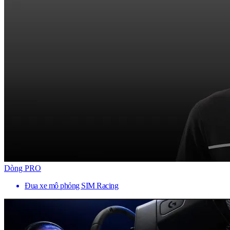
Dòng PRO
Đua xe mô phỏng SIM Racing