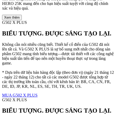
HERO 25K mang đến cho bạn hiệu suất tuyệt vời cùng độ chính
xác và hiệu quả.
Xem thêm
G502 X PLUS
BIỂU TƯỢNG. ĐƯỢC SÁNG TẠO LẠI.
Không cần nói nhiều cũng biết. Thiết kế cổ điển của G502 đã nói
lên tất cả. Và G502 X PLUS là sự bổ sung mới nhất cho dòng sản
phẩm G502 mang tính biểu tượng—được tái thiết với các công nghệ
hiệu suất tân tiến để tạo nên một huyền thoại thực sự trong làng
game.
* Dựa trên dữ liệu bán hàng độc lập (theo đơn vị) (ngày 21 tháng 12
- ngày 22 tháng 12) cho tất cả các model G502 được tổng hợp từ
các thị trường lớn toàn cầu, chỉ với kênh bán lẻ: BR, CA, CN, FR,
DE, ID, JP, KR, NL, ES, SE, TH, TR, UK, US.
MUA G502 X PLUS
G502 X PLUS
BIỂU TƯỢNG. ĐƯỢC SÁNG TẠO LẠI.