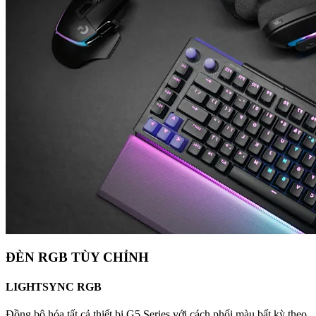
ĐÈN RGB TÙY CHỈNH
LIGHTSYNC RGB
Đồng bộ hóa tất cả thiết bị G5 Series với cách phối màu bất kỳ theo