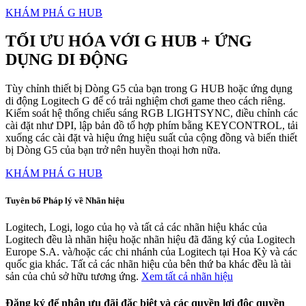
KHÁM PHÁ G HUB
TỐI ƯU HÓA VỚI G HUB + ỨNG
DỤNG DI ĐỘNG
Tùy chỉnh thiết bị Dòng G5 của bạn trong G HUB hoặc ứng dụng
di động Logitech G để có trải nghiệm chơi game theo cách riêng.
Kiểm soát hệ thống chiếu sáng RGB LIGHTSYNC, điều chỉnh các
cài đặt như DPI, lập bản đồ tổ hợp phím bằng KEYCONTROL, tải
xuống các cài đặt và hiệu ứng hiệu suất của cộng đồng và biến thiết
bị Dòng G5 của bạn trở nên huyền thoại hơn nữa.
KHÁM PHÁ G HUB
Tuyên bố Pháp lý về Nhãn hiệu
Logitech, Logi, logo của họ và tất cả các nhãn hiệu khác của
Logitech đều là nhãn hiệu hoặc nhãn hiệu đã đăng ký của Logitech
Europe S.A. và/hoặc các chi nhánh của Logitech tại Hoa Kỳ và các
quốc gia khác. Tất cả các nhãn hiệu của bên thứ ba khác đều là tài
sản của chủ sở hữu tương ứng.
Xem tất cả nhãn hiệu
Đăng ký để nhận ưu đãi đặc biệt và các quyền lợi độc quyền