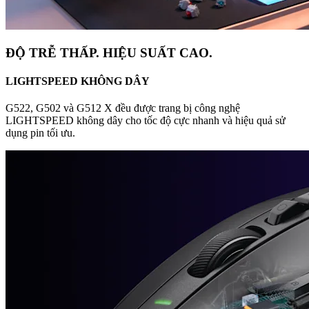
ĐỘ TRỄ THẤP. HIỆU SUẤT CAO.
LIGHTSPEED KHÔNG DÂY
G522, G502 và G512 X đều được trang bị công nghệ
LIGHTSPEED không dây cho tốc độ cực nhanh và hiệu quả sử
dụng pin tối ưu.