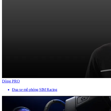
Dòng PRO
Đua xe mô phỏng SIM Racing