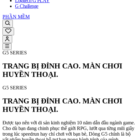
Logitech G PLAY
G Challenge
PHẦN MỀM
G5 SERIES
TRANG BỊ ĐỈNH CAO. MÀN CHƠI
HUYỀN THOẠI.
G5 SERIES
TRANG BỊ ĐỈNH CAO. MÀN CHƠI
HUYỀN THOẠI.
Được tạo nên với di sản kinh nghiệm 10 năm dẫn đầu ngành game.
Cho dù bạn đang chinh phục thế giới RPG, lướt qua từng mili giây
trong lúc speedrun hay chỉ chơi với bạn bè, Dòng G5 chính là bộ
vật phẩm huyền thoại hỗ trợ bạn trong hành trình của mình.