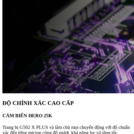
ĐỘ CHÍNH XÁC CAO CẤP
CẢM BIẾN HERO 25K
Trang bị G502 X PLUS và làm chủ mọi chuyển động với độ chuẩn
xác đến từng micron cùng độ mượt, khả năng lọc và tăng tốc.