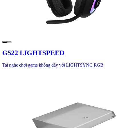
G522 LIGHTSPEED
Tai nghe chơi game không dây với LIGHTSYNC RGB