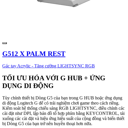
G512 X PALM REST
Gác tay Acrylic - Tăng cường LIGHTSYNC RGB
TỐI ƯU HÓA VỚI G HUB + ỨNG
DỤNG DI ĐỘNG
Tùy chỉnh thiết bị Dòng G5 của bạn trong G HUB hoặc ứng dụng
di động Logitech G để có trải nghiệm chơi game theo cách riêng.
Kiểm soát hệ thống chiếu sáng RGB LIGHTSYNC, điều chỉnh các
cài đặt như DPI, lập bản đồ tổ hợp phím bằng KEYCONTROL, tải
xuống các cài đặt và hiệu ứng hiệu suất của cộng đồng và biến thiết
bị Dòng G5 của bạn trở nên huyền thoại hơn nữa.