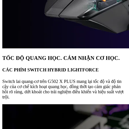
TỐC ĐỘ QUANG HỌC. CẢM NHẬN CƠ HỌC.
CÁC PHÍM SWITCH HYBRID LIGHTFORCE
Switch lai quang-cơ trên G502 X PLUS mang lại tốc độ và độ tin
cậy của cơ chế kích hoạt quang học, đồng thời tạo cảm giác phản
hồi rõ ràng, dứt khoát cho trải nghiệm điều khiển và hiệu suất vượt
trội.