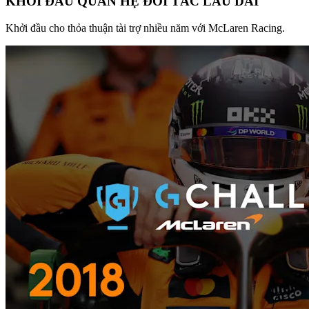
KHỞI ĐẦU QUAN HỆ ĐỐI TÁC LÂU DÀI
Khởi đầu cho thỏa thuận tài trợ nhiều năm với McLaren Racing.