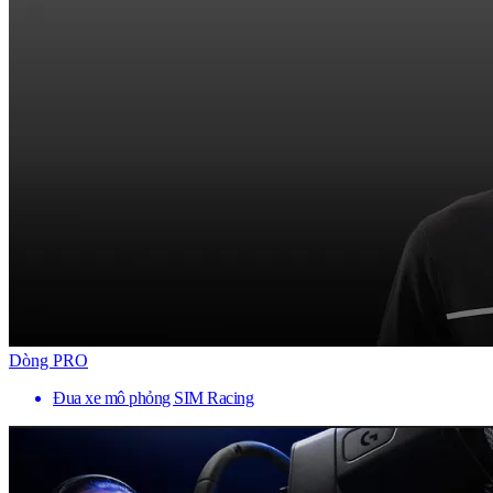
Dòng PRO
Đua xe mô phỏng SIM Racing