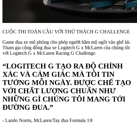
CUỘC THI TOÀN CẦU VỚI THỬ THÁCH G CHALLENGE
Game đua xe mô phỏng cho phép người hâm mộ ngồi vào ghế lái.
Tham gia cộng đồng đua xe Logitech G x McLaren của chúng tôi
với Logitech G x McLaren Racing G Challenge.
“LOGITECH G TẠO RA ĐỘ CHÍNH
XÁC VÀ CẢM GIÁC MÀ TÔI TIN
TƯỞNG MỖI NGÀY. ĐƯỢC CHẾ TẠO
VỚI CHẤT LƯỢNG CHUẨN NHƯ
NHỮNG GÌ CHÚNG TÔI MANG TỚI
ĐƯỜNG ĐUA.”
- Lando Norris, McLaren/Tay đua Formula 1®