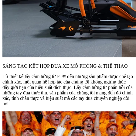
SÁNG TẠO KẾT HỢP ĐUA XE MÔ PHỎNG & THỂ THAO
Từ thiết kế lấy cảm hứng từ F1® đến những sản phẩm được chế tạo
chính xác, mối quan hệ hợp tác của chúng tôi không ngừng thúc
đẩy giới hạn của hiệu suất đích thực. Lấy cảm hứng từ phản hồi của
những tay đua thực thụ, sản phẩm của chúng tôi mang đến độ chính
xác, tính chân thực và hiệu suất mà các tay đua chuyên nghiệp đòi
hỏi