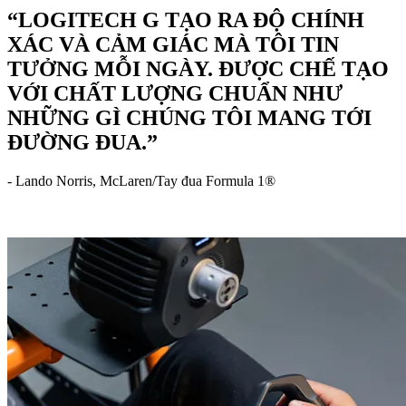
“LOGITECH G TẠO RA ĐỘ CHÍNH
XÁC VÀ CẢM GIÁC MÀ TÔI TIN
TƯỞNG MỖI NGÀY. ĐƯỢC CHẾ TẠO
VỚI CHẤT LƯỢNG CHUẨN NHƯ
NHỮNG GÌ CHÚNG TÔI MANG TỚI
ĐƯỜNG ĐUA.”
- Lando Norris, McLaren/Tay đua Formula 1®