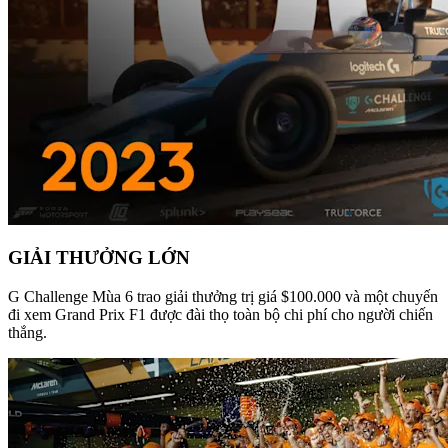
GIẢI THƯỞNG LỚN
G Challenge Mùa 6 trao giải thưởng trị giá $100.000 và một chuyến
đi xem Grand Prix F1 được đài thọ toàn bộ chi phí cho người chiến
thắng.