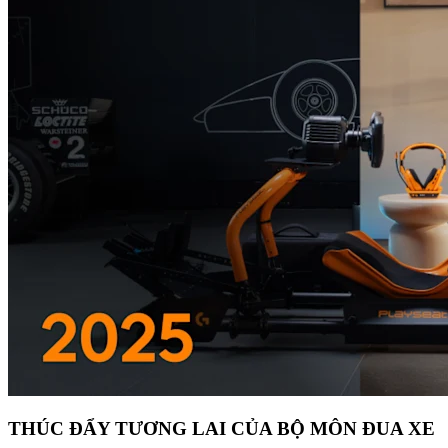
THÚC ĐẨY TƯƠNG LAI CỦA BỘ MÔN ĐUA XE