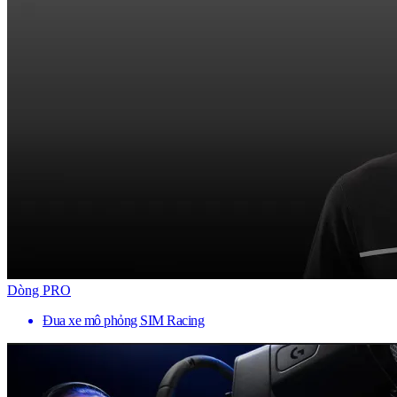
Dòng PRO
Đua xe mô phỏng SIM Racing