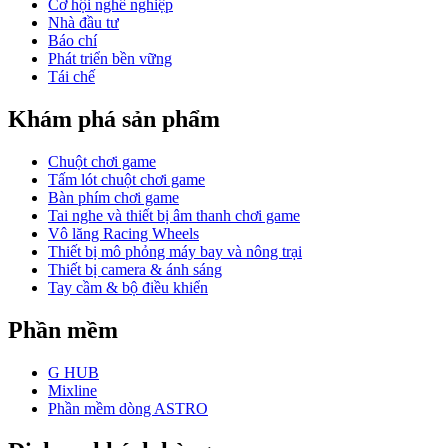
Cơ hội nghề nghiệp
Nhà đầu tư
Báo chí
Phát triển bền vững
Tái chế
Khám phá sản phẩm
Chuột chơi game
Tấm lót chuột chơi game
Bàn phím chơi game
Tai nghe và thiết bị âm thanh chơi game
Vô lăng Racing Wheels
Thiết bị mô phỏng máy bay và nông trại
Thiết bị camera & ánh sáng
Tay cầm & bộ điều khiển
Phần mềm
G HUB
Mixline
Phần mềm dòng ASTRO