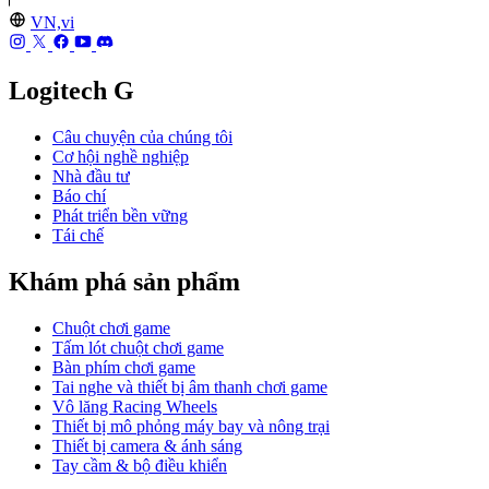
VN,vi
Logitech G
Câu chuyện của chúng tôi
Cơ hội nghề nghiệp
Nhà đầu tư
Báo chí
Phát triển bền vững
Tái chế
Khám phá sản phẩm
Chuột chơi game
Tấm lót chuột chơi game
Bàn phím chơi game
Tai nghe và thiết bị âm thanh chơi game
Vô lăng Racing Wheels
Thiết bị mô phỏng máy bay và nông trại
Thiết bị camera & ánh sáng
Tay cầm & bộ điều khiển