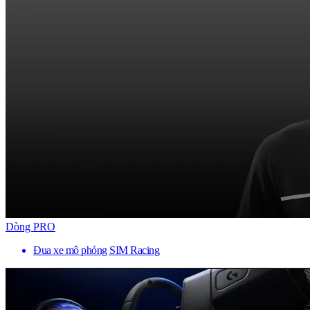
Dòng PRO
Đua xe mô phỏng SIM Racing