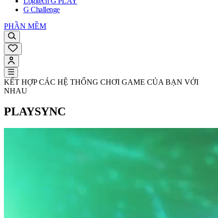
Logitech G PLAY
G Challenge
PHẦN MỀM
KẾT HỢP CÁC HỆ THỐNG CHƠI GAME CỦA BẠN VỚI
NHAU
PLAYSYNC