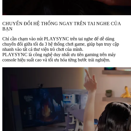
CHUYỂN ĐỔI HỆ THỐNG NGAY TRÊN TAI NGHE CỦA
BẠN
Chỉ cần chạm vào nút PLAYSYNC trên tai nghe để dễ dàng
chuyển đổi giữa tối đa 3 hệ thống chơi game, giúp bạn truy cập
nhanh vào tất cả thư viện trò chơi của mình.
PLAYSYNC là công nghệ duy nhất ưu tiên gaming trên máy
console hiệu suất cao và tối ưu hóa từng bước trải nghiệm.