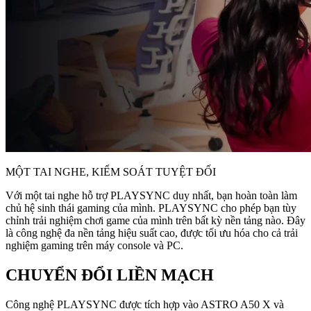
MỘT TAI NGHE, KIỂM SOÁT TUYỆT ĐỐI
Với một tai nghe hỗ trợ PLAYSYNC duy nhất, bạn hoàn toàn làm
chủ hệ sinh thái gaming của mình. PLAYSYNC cho phép bạn tùy
chỉnh trải nghiệm chơi game của mình trên bất kỳ nền tảng nào. Đây
là công nghệ đa nền tảng hiệu suất cao, được tối ưu hóa cho cả trải
nghiệm gaming trên máy console và PC.
CHUYỂN ĐỔI LIỀN MẠCH
Công nghệ PLAYSYNC được tích hợp vào ASTRO A50 X và