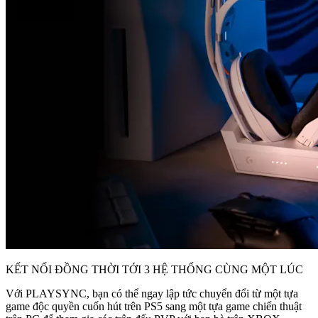
KẾT NỐI ĐỒNG THỜI TỚI 3 HỆ THỐNG CÙNG MỘT LÚC
Với PLAYSYNC, bạn có thể ngay lập tức chuyển đổi từ một tựa
game độc quyền cuốn hút trên PS5 sang một tựa game chiến thuật