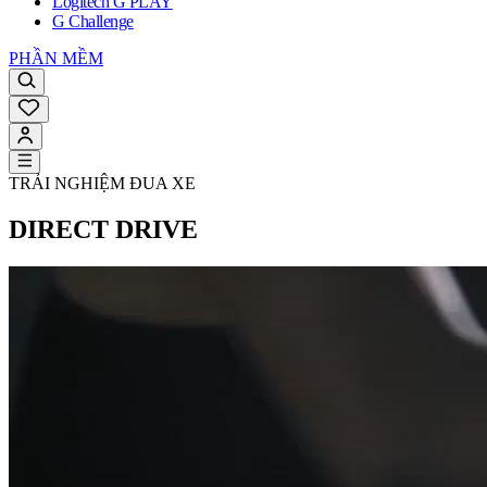
Logitech G PLAY
G Challenge
PHẦN MỀM
TRẢI NGHIỆM ĐUA XE
DIRECT DRIVE