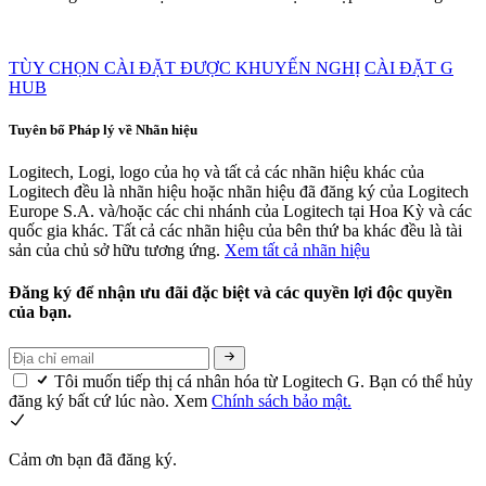
TÙY CHỌN CÀI ĐẶT ĐƯỢC KHUYẾN NGHỊ
CÀI ĐẶT G
HUB
Tuyên bố Pháp lý về Nhãn hiệu
Logitech, Logi, logo của họ và tất cả các nhãn hiệu khác của
Logitech đều là nhãn hiệu hoặc nhãn hiệu đã đăng ký của Logitech
Europe S.A. và/hoặc các chi nhánh của Logitech tại Hoa Kỳ và các
quốc gia khác. Tất cả các nhãn hiệu của bên thứ ba khác đều là tài
sản của chủ sở hữu tương ứng.
Xem tất cả nhãn hiệu
Đăng ký để nhận ưu đãi đặc biệt và các quyền lợi độc quyền
của bạn.
Tôi muốn tiếp thị cá nhân hóa từ Logitech G. Bạn có thể hủy
đăng ký bất cứ lúc nào. Xem
Chính sách bảo mật.
Cảm ơn bạn đã đăng ký.