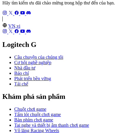
Hãy tìm kiếm ưu đãi chào mừng trong hộp thư đến của bạn.
VN,vi
Logitech G
Câu chuyện của chúng tôi
Cơ hội nghề nghiệp
Nhà đầu tư
Báo chí
Phát triển bền vững
Tái chế
Khám phá sản phẩm
Chuột chơi game
Tấm lót chuột chơi game
Bàn phím chơi game
Tai nghe và thiết bị âm thanh chơi game
Vô lăng Racing Wheels