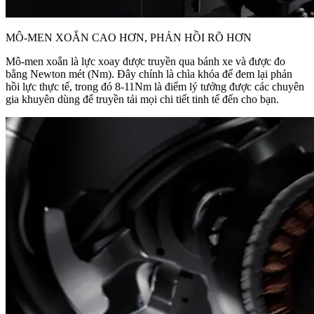
MÔ-MEN XOẮN CAO HƠN, PHẢN HỒI RÕ HƠN
Mô-men xoắn là lực xoay được truyền qua bánh xe và được đo
bằng Newton mét (Nm). Đây chính là chìa khóa để đem lại phản
hồi lực thực tế, trong đó 8-11Nm là điểm lý tưởng được các chuyên
gia khuyên dùng để truyền tải mọi chi tiết tinh tế đến cho bạn.