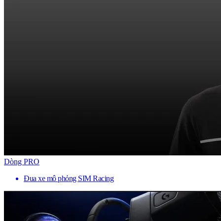
Dòng PRO
Đua xe mô phỏng SIM Racing