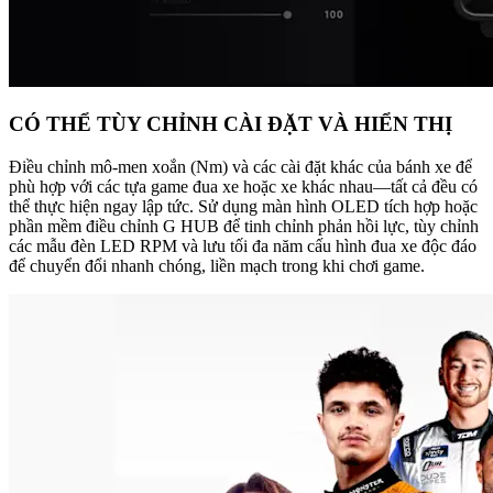
CÓ THỂ TÙY CHỈNH CÀI ĐẶT VÀ HIỂN THỊ
Điều chỉnh mô-men xoắn (Nm) và các cài đặt khác của bánh xe để
phù hợp với các tựa game đua xe hoặc xe khác nhau—tất cả đều có
thể thực hiện ngay lập tức. Sử dụng màn hình OLED tích hợp hoặc
phần mềm điều chỉnh G HUB để tinh chỉnh phản hồi lực, tùy chỉnh
các mẫu đèn LED RPM và lưu tối đa năm cấu hình đua xe độc đáo
để chuyển đổi nhanh chóng, liền mạch trong khi chơi game.