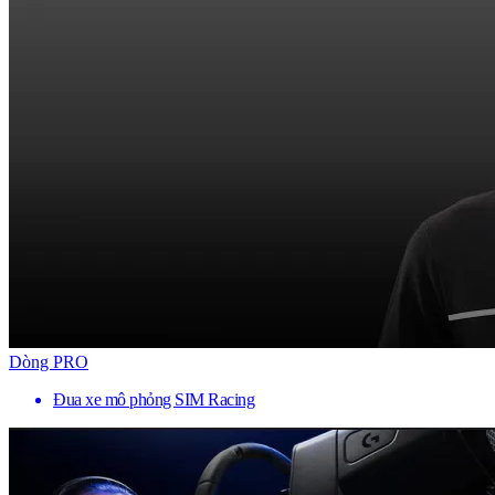
Dòng PRO
Đua xe mô phỏng SIM Racing