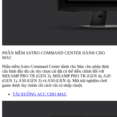
PHẦN MỀM ASTRO COMMAND CENTER DÀNH CHO
MAC
Phần mềm Astro Command Center dành cho Mac cho phép định
cấu hình đầy đủ các tùy chọn cài đặt có thể điều chỉnh đối với
MIXAMP PRO TR (GEN 3), MIXAMP PRO TR (GEN 4), A20
(GEN 1), A50 (GEN 3) và A50 (GEN 4). Một trải nghiệm chơi
game được tùy chỉnh chỉ cách vài cú nhấp chuột.
TẢI XUỐNG ACC CHO MAC