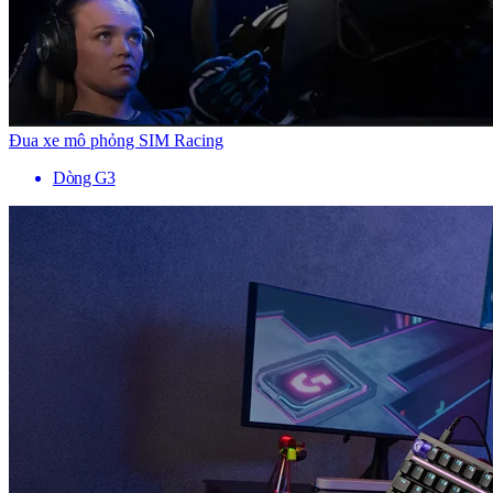
Đua xe mô phỏng SIM Racing
Dòng G3