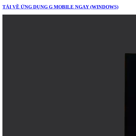
TẢI VỀ ỨNG DỤNG G MOBILE NGAY (WINDOWS)