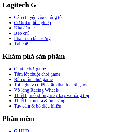
Logitech G
Câu chuyện của chúng tôi
Cơ hội nghề nghiệp
Nhà đầu tư
Báo chí
Phát triển bền vững
Tái chế
Khám phá sản phẩm
Chuột chơi game
Tấm lót chuột chơi game
Bàn phím chơi game
Tai nghe và thiết bị âm thanh chơi game
Vô lăng Racing Wheels
Thiết bị mô phỏng máy bay và nông trại
Thiết bị camera & ánh sáng
Tay cầm & bộ điều khiển
Phần mềm
G HUB