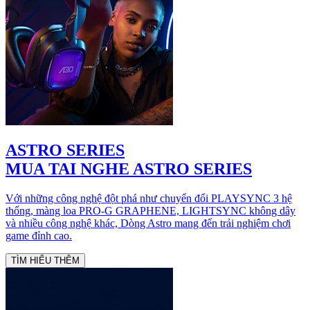
ASTRO SERIES
MUA TAI NGHE ASTRO SERIES
Với những công nghệ đột phá như chuyển đổi PLAYSYNC 3 hệ
thống, màng loa PRO-G GRAPHENE, LIGHTSYNC không dây
và nhiều công nghệ khác, Dòng Astro mang đến trải nghiệm chơi
game đỉnh cao.
TÌM HIỂU THÊM