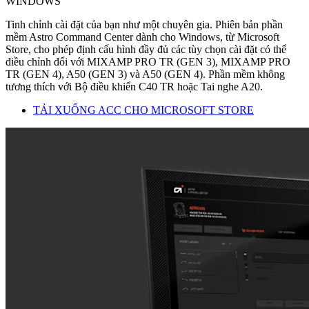
WINDOWS
Tinh chỉnh cài đặt của bạn như một chuyên gia. Phiên bản phần
mềm Astro Command Center dành cho Windows, từ Microsoft
Store, cho phép định cấu hình đầy đủ các tùy chọn cài đặt có thể
điều chỉnh đối với MIXAMP PRO TR (GEN 3), MIXAMP PRO
TR (GEN 4), A50 (GEN 3) và A50 (GEN 4). Phần mềm không
tương thích với Bộ điều khiển C40 TR hoặc Tai nghe A20.
TẢI XUỐNG ACC CHO MICROSOFT STORE