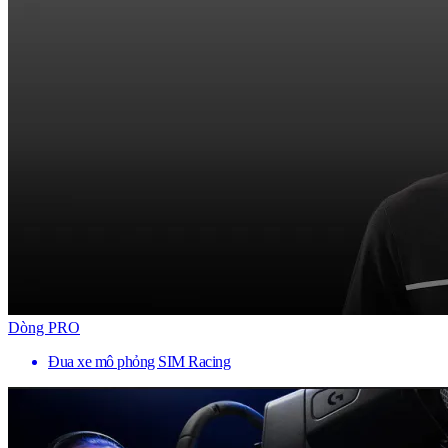
Dòng PRO
Đua xe mô phỏng SIM Racing