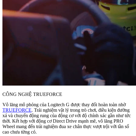
CÔNG NGHỆ TRUEFORCE
Vô lăng mô phỏng của Logitech G được thay đổi hoàn toàn nhờ
TRUEFORCE
. Trải nghiệm vật lý trong trò chơi, điều kiện đường
xá và chuyển động rung của động cơ với độ chính xác gần như tức
thời. Kết hợp với động cơ Direct Drive mạnh mẽ, vô lăng PRO
Wheel mang đến trải nghiệm đua xe chân thực vượt trội với tần số
cao chưa từng có.