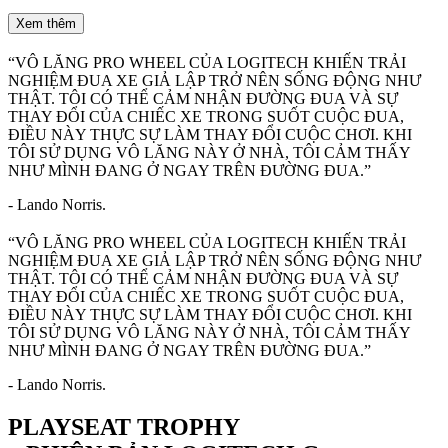
Xem thêm
“VÔ LĂNG PRO WHEEL CỦA LOGITECH KHIẾN TRẢI
NGHIỆM ĐUA XE GIẢ LẬP TRỞ NÊN SỐNG ĐỘNG NHƯ
THẬT. TÔI CÓ THỂ CẢM NHẬN ĐƯỜNG ĐUA VÀ SỰ
THAY ĐỔI CỦA CHIẾC XE TRONG SUỐT CUỘC ĐUA,
ĐIỀU NÀY THỰC SỰ LÀM THAY ĐỔI CUỘC CHƠI. KHI
TÔI SỬ DỤNG VÔ LĂNG NÀY Ở NHÀ, TÔI CẢM THẤY
NHƯ MÌNH ĐANG Ở NGAY TRÊN ĐƯỜNG ĐUA.”
- Lando Norris.
“VÔ LĂNG PRO WHEEL CỦA LOGITECH KHIẾN TRẢI
NGHIỆM ĐUA XE GIẢ LẬP TRỞ NÊN SỐNG ĐỘNG NHƯ
THẬT. TÔI CÓ THỂ CẢM NHẬN ĐƯỜNG ĐUA VÀ SỰ
THAY ĐỔI CỦA CHIẾC XE TRONG SUỐT CUỘC ĐUA,
ĐIỀU NÀY THỰC SỰ LÀM THAY ĐỔI CUỘC CHƠI. KHI
TÔI SỬ DỤNG VÔ LĂNG NÀY Ở NHÀ, TÔI CẢM THẤY
NHƯ MÌNH ĐANG Ở NGAY TRÊN ĐƯỜNG ĐUA.”
- Lando Norris.
PLAYSEAT TROPHY