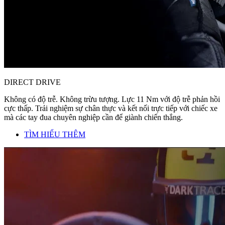
DIRECT DRIVE
Không có độ trễ. Không trừu tượng. Lực 11 Nm với độ trễ phản hồi
cực thấp. Trải nghiệm sự chân thực và kết nối trực tiếp với chiếc xe
mà các tay đua chuyên nghiệp cần để giành chiến thắng.
TÌM HIỂU THÊM