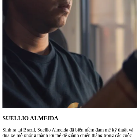
SUELLIO ALMEIDA
Sinh ra tại Brazil, Suellio Almeida đã biến niềm đam mê kỹ thuật và
đua xe mô phỏng thành lợi thế để giành chiến thắng trong các cuộc