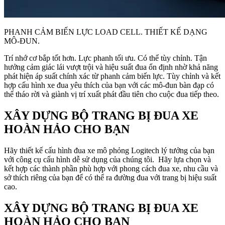
PHANH CẢM BIẾN LỰC LOAD CELL. THIẾT KẾ DẠNG
MÔ-ĐUN.
Trí nhớ cơ bắp tốt hơn. Lực phanh tối ưu. Có thể tùy chỉnh. Tận
hưởng cảm giác lái vượt trội và hiệu suất đua ổn định nhờ khả năng
phát hiện áp suất chính xác từ phanh cảm biến lực. Tùy chỉnh và kết
hợp cấu hình xe đua yêu thích của bạn với các mô-đun bàn đạp có
thể tháo rời và giành vị trí xuất phát đầu tiên cho cuộc đua tiếp theo.
XÂY DỰNG BỘ TRANG BỊ ĐUA XE
HOÀN HẢO CHO BẠN
Hãy thiết kế cấu hình đua xe mô phỏng Logitech lý tưởng của bạn
với công cụ cấu hình dễ sử dụng của chúng tôi. Hãy lựa chọn và
kết hợp các thành phần phù hợp với phong cách đua xe, nhu cầu và
sở thích riêng của bạn để có thể ra đường đua với trang bị hiệu suất
cao.
XÂY DỰNG BỘ TRANG BỊ ĐUA XE
HOÀN HẢO CHO BẠN