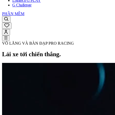
Logitech G PLAY
G Challenge
PHẦN MỀM
VÔ LĂNG VÀ BÀN ĐẠP PRO RACING
Lái xe tới chiến thắng.