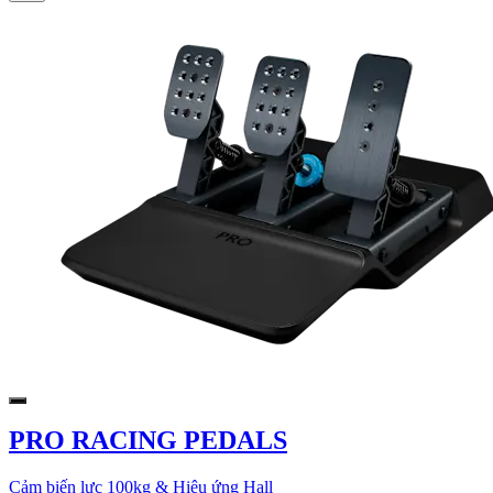
PRO RACING PEDALS
Cảm biến lực 100kg & Hiệu ứng Hall