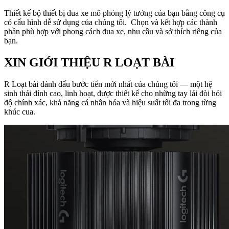
Thiết kế bộ thiết bị đua xe mô phỏng lý tưởng của bạn bằng công cụ
có cấu hình dễ sử dụng của chúng tôi. Chọn và kết hợp các thành
phần phù hợp với phong cách đua xe, nhu cầu và sở thích riêng của
bạn.
XIN GIỚI THIỆU R LOẠT BÀI
R Loạt bài đánh dấu bước tiến mới nhất của chúng tôi — một hệ
sinh thái đỉnh cao, linh hoạt, được thiết kế cho những tay lái đòi hỏi
độ chính xác, khả năng cá nhân hóa và hiệu suất tối đa trong từng
khúc cua.