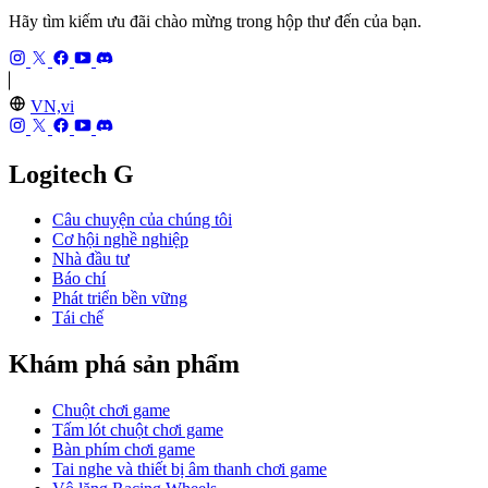
Hãy tìm kiếm ưu đãi chào mừng trong hộp thư đến của bạn.
VN,vi
Logitech G
Câu chuyện của chúng tôi
Cơ hội nghề nghiệp
Nhà đầu tư
Báo chí
Phát triển bền vững
Tái chế
Khám phá sản phẩm
Chuột chơi game
Tấm lót chuột chơi game
Bàn phím chơi game
Tai nghe và thiết bị âm thanh chơi game