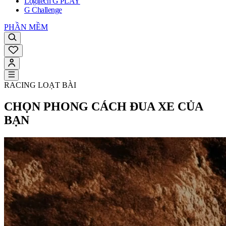
Logitech G PLAY
G Challenge
PHẦN MỀM
RACING LOẠT BÀI
CHỌN PHONG CÁCH ĐUA XE CỦA
BẠN