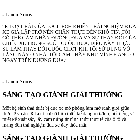
- Lando Norris.
“R LOẠT BÀI CỦA LOGITECH KHIẾN TRẢI NGHIỆM ĐUA
XE GIẢ LẬP TRỞ NÊN CHÂN THỰC ĐẾN KHÓ TIN. TÔI
CÓ THỂ CẢM NHẬN ĐƯỜNG ĐUA VÀ SỰ THAY ĐỔI CỦA
CHIẾC XE TRONG SUỐT CUỘC ĐUA, ĐIỀU NÀY THỰC
SỰ LÀM THAY ĐỔI CUỘC CHƠI. KHI TÔI SỬ DỤNG VÔ
LĂNG NÀY Ở NHÀ, TÔI CẢM THẤY NHƯ MÌNH ĐANG Ở
NGAY TRÊN ĐƯỜNG ĐUA.”
- Lando Norris.
SÁNG TẠO GIÀNH GIẢI THƯỞNG
Một hệ sinh thái thiết bị đua xe mô phỏng làm mờ ranh giới giữa
thực tế và ảo. R Loạt bài sở hữu thiết kế dạng mô-đun, nổi tiếng vì
thiết kế xuất sắc, lấy cảm hứng từ hình thức thực tế của ô tô và
mang đến trải nghiệm đua xe đầy thỏa mãn.
SÁNG TẠO GIÀNH GIẢI THƯỞNG