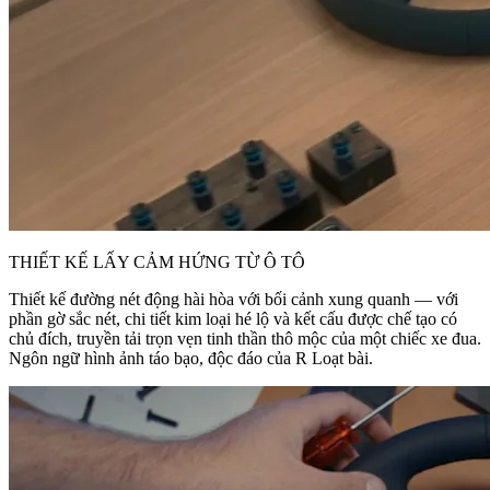
THIẾT KẾ LẤY CẢM HỨNG TỪ Ô TÔ
Thiết kế đường nét động hài hòa với bối cảnh xung quanh — với
phần gờ sắc nét, chi tiết kim loại hé lộ và kết cấu được chế tạo có
chủ đích, truyền tải trọn vẹn tinh thần thô mộc của một chiếc xe đua.
Ngôn ngữ hình ảnh táo bạo, độc đáo của R Loạt bài.