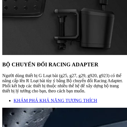
BỘ CHUYỂN ĐỔI RACING ADAPTER
Người dùng thiết bị G Loạt bài (g25, g27, g29, g920, g923) có thể
nâng cấp lên R Loạt bài tùy ý bằng Bộ chuyển đổi Racing Adapter.
Phối kết hợp các thiết bị thuộc nhiều thế hệ để xây dựng bộ trang
thiết bị lý tưởng cho bạn, theo cách bạn muốn.
KHÁM PHÁ KHẢ NĂNG TƯƠNG THÍCH