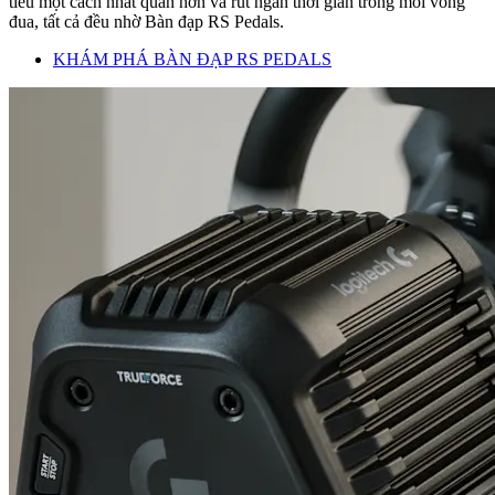
tiêu một cách nhất quán hơn và rút ngắn thời gian trong mỗi vòng
đua, tất cả đều nhờ Bàn đạp RS Pedals.
KHÁM PHÁ BÀN ĐẠP RS PEDALS