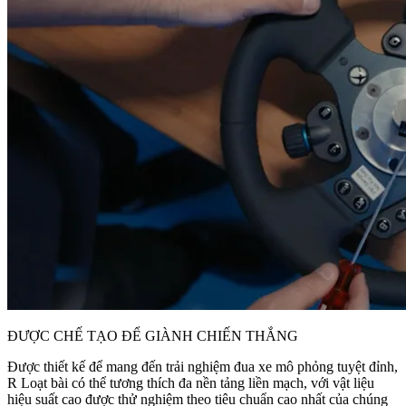
ĐƯỢC CHẾ TẠO ĐỂ GIÀNH CHIẾN THẮNG
Được thiết kế để mang đến trải nghiệm đua xe mô phỏng tuyệt đỉnh,
R Loạt bài có thể tương thích đa nền tảng liền mạch, với vật liệu
hiệu suất cao được thử nghiệm theo tiêu chuẩn cao nhất của chúng