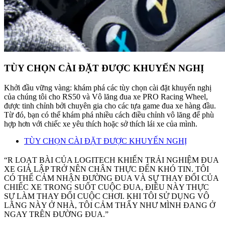
TÙY CHỌN CÀI ĐẶT ĐƯỢC KHUYẾN NGHỊ
Khởi đầu vững vàng: khám phá các tùy chọn cài đặt khuyến nghị
của chúng tôi cho RS50 và Vô lăng đua xe PRO Racing Wheel,
được tinh chỉnh bởi chuyên gia cho các tựa game đua xe hàng đầu.
Từ đó, bạn có thể khám phá nhiều cách điều chỉnh vô lăng để phù
hợp hơn với chiếc xe yêu thích hoặc sở thích lái xe của mình.
TÙY CHỌN CÀI ĐẶT ĐƯỢC KHUYẾN NGHỊ
“R LOẠT BÀI CỦA LOGITECH KHIẾN TRẢI NGHIỆM ĐUA
XE GIẢ LẬP TRỞ NÊN CHÂN THỰC ĐẾN KHÓ TIN. TÔI
CÓ THỂ CẢM NHẬN ĐƯỜNG ĐUA VÀ SỰ THAY ĐỔI CỦA
CHIẾC XE TRONG SUỐT CUỘC ĐUA, ĐIỀU NÀY THỰC
SỰ LÀM THAY ĐỔI CUỘC CHƠI. KHI TÔI SỬ DỤNG VÔ
LĂNG NÀY Ở NHÀ, TÔI CẢM THẤY NHƯ MÌNH ĐANG Ở
NGAY TRÊN ĐƯỜNG ĐUA.”