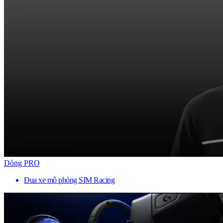
Dòng PRO
Đua xe mô phỏng SIM Racing