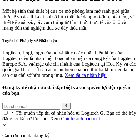
Một hệ sinh thái thiết bị đua xe mô phỏng làm mờ ranh giới giữa
thực tế và ảo. R Loạt bài sở hữu thiết kế dạng mô-đun, nổi tiếng vì
thiết kế xuất sắc, lấy cảm hứng từ hình thức thực tế của ô tô và
mang đến trải nghiệm đua xe đầy thỏa mãn.
Tuyên bố Pháp lý về Nhãn hiệu
Logitech, Logi, logo của họ và tất cả các nhãn hiệu khác của
Logitech đều là nhãn hiệu hoặc nhãn hiệu đã đăng ký của Logitech
Europe S.A. và/hoặc các chi nhánh của Logitech tại Hoa Kỳ và các
quốc gia khác. Tất cả các nhãn hiệu của bên thứ ba khác đều là tài
sản của chủ sở hữu tương ứng.
Xem tất cả nhãn hiệu
Đăng ký để nhận ưu đãi đặc biệt và các quyền lợi độc quyền
của bạn.
Tôi muốn tiếp thị cá nhân hóa từ Logitech G. Bạn có thể hủy
đăng ký bất cứ lúc nào. Xem
Chính sách bảo mật.
Cảm ơn bạn đã đăng ký.