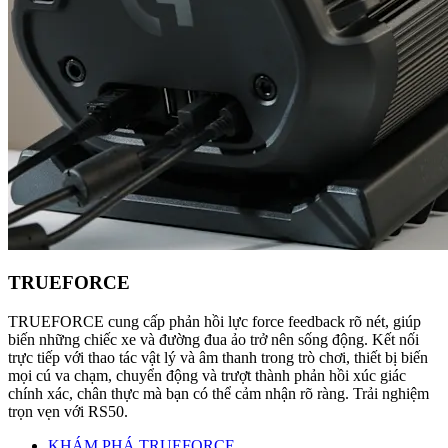
TRUEFORCE
TRUEFORCE cung cấp phản hồi lực force feedback rõ nét, giúp
biến những chiếc xe và đường đua ảo trở nên sống động. Kết nối
trực tiếp với thao tác vật lý và âm thanh trong trò chơi, thiết bị biến
mọi cú va chạm, chuyển động và trượt thành phản hồi xúc giác
chính xác, chân thực mà bạn có thể cảm nhận rõ ràng. Trải nghiệm
trọn vẹn với RS50.
KHÁM PHÁ TRUEFORCE