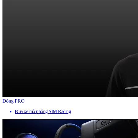
Dòng PRO
Đua xe mô phỏng SIM Racing