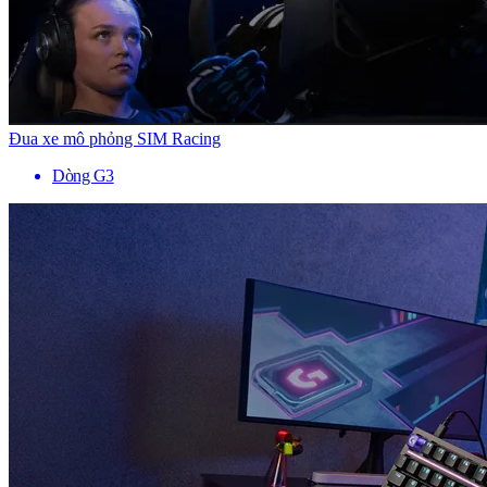
Đua xe mô phỏng SIM Racing
Dòng G3