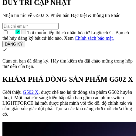
DUY TRÌ CẬP NHẬT
Nhận tin tức về G502 X Phiên bản Đặc biệt & thông tin khác
Tôi muốn tiếp thị cá nhân hóa từ Logitech G. Bạn có
thể hủy đăng ký bất cứ lúc nào. Xem
Chính sách bảo mật.
ĐĂNG KÝ
Cảm ơn bạn đã đăng ký.
Hãy tìm kiếm ưu đãi chào mừng trong hộp
thư đến của bạn.
KHÁM PHÁ DÒNG SẢN PHẨM G502 X
Giới thiệu
G502 X
, được chế tạo lại từ dòng sản phẩm G502 huyền
thoại. Một loạt các sáng kiến hấp dẫn bao gồm các phím switch
LIGHTFORCE lai mới được phát minh với tốc độ, độ chính xác và
cảm giác xúc giác đột phá. Tạo ra các khả năng chơi mới chưa từng
có.