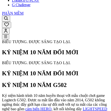
Logitech G PLAY
G Challenge
PHẦN MỀM
BIỂU TƯỢNG. ĐƯỢC SÁNG TẠO LẠI.
KỶ NIỆM 10 NĂM ĐỔI MỚI
BIỂU TƯỢNG. ĐƯỢC SÁNG TẠO LẠI.
KỶ NIỆM 10 NĂM ĐỔI MỚI
KỶ NIỆM 10 NĂM G502
Kỷ niệm hành trình 10 năm huyền thoại với mẫu chuột chơi game
Logitech G502. Được ra mắt lần đầu vào năm 2014, G502 không
ngừng thúc đẩy giới hạn của sự đổi mới với sự ra mắt của các công
nghệ bao gồm
cảm biến HERO
, kết nối không dây
LIGHTSPEED