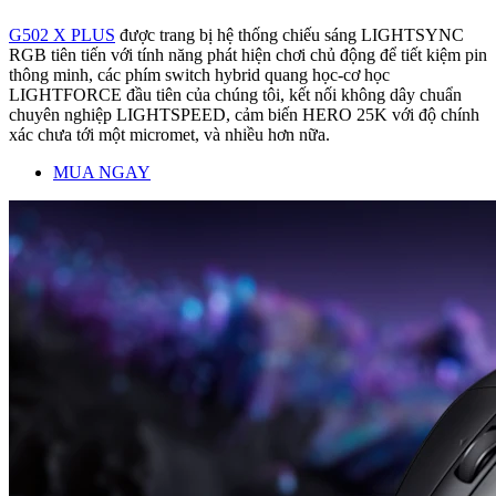
G502 X PLUS
được trang bị hệ thống chiếu sáng LIGHTSYNC
RGB tiên tiến với tính năng phát hiện chơi chủ động để tiết kiệm pin
thông minh, các phím switch hybrid quang học-cơ học
LIGHTFORCE đầu tiên của chúng tôi, kết nối không dây chuẩn
chuyên nghiệp LIGHTSPEED, cảm biến HERO 25K với độ chính
xác chưa tới một micromet, và nhiều hơn nữa.
MUA NGAY