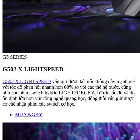
G5 SERIES
G502 X LIGHTSPEED
G502 X LIGHTSPEED
vẫn giữ được kết nối không dây mạnh mẽ
với tốc độ phản hồi nhanh hơn 68% so với các thế hệ trước, cũng
như các phím switch hybrid LIGHTFORCE đạt được tốc độ và độ
ổn định lớn hơn với công nghệ quang học, đồng thời vẫn giữ được
cơ chế nhận phím của switch cơ học.
MUA NGAY