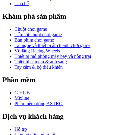
Tái chế
Khám phá sản phẩm
Chuột chơi game
Tấm lót chuột chơi game
Bàn phím chơi game
Tai nghe và thiết bị âm thanh chơi game
Vô lăng Racing Wheels
Thiết bị mô phỏng máy bay và nông trại
Thiết bị camera & ánh sáng
Tay cầm & bộ điều khiển
Phần mềm
G HUB
Mixline
Phần mềm dòng ASTRO
Dịch vụ khách hàng
Hỗ trợ
Liên hệ với chúng tôi