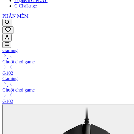
Logitech G PLAY
G Challenge
PHẦN MỀM
Gaming
Chuột chơi game
G102
Gaming
Chuột chơi game
G102