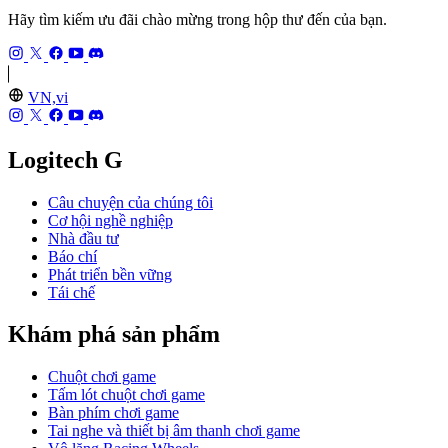
Hãy tìm kiếm ưu đãi chào mừng trong hộp thư đến của bạn.
VN,vi
Logitech G
Câu chuyện của chúng tôi
Cơ hội nghề nghiệp
Nhà đầu tư
Báo chí
Phát triển bền vững
Tái chế
Khám phá sản phẩm
Chuột chơi game
Tấm lót chuột chơi game
Bàn phím chơi game
Tai nghe và thiết bị âm thanh chơi game