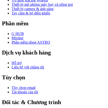
Vô lăng Racing Wheels
Thiết bị mô phỏng máy bay và nông trại
Thiết bị camera & ánh sáng
Tay cầm & bộ điều khiển
Phần mềm
G HUB
Mixline
Phần mềm dòng ASTRO
Dịch vụ khách hàng
Hỗ trợ
Liên hệ với chúng tôi
Tùy chọn
Tùy chọn email
Tài khoản của tôi
Đối tác & Chương trình