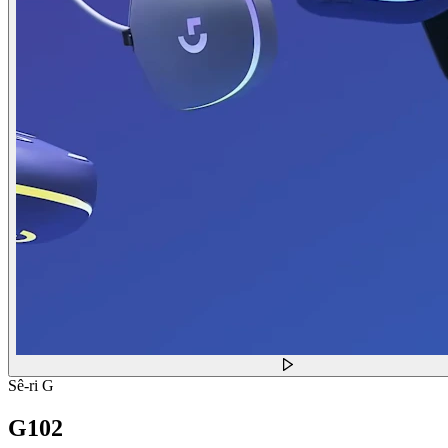
Sê-ri G
G102