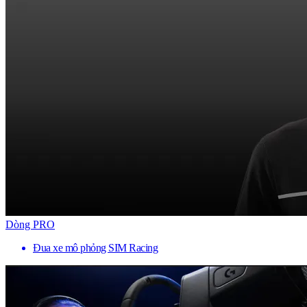
Dòng PRO
Đua xe mô phỏng SIM Racing